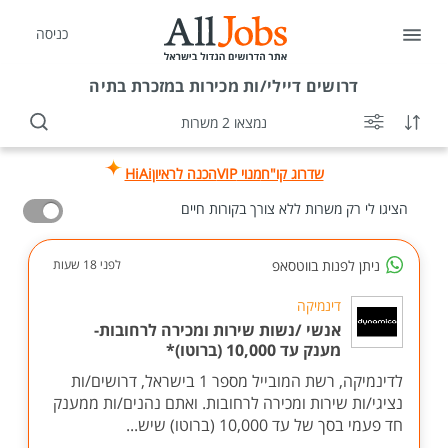
כניסה
דרושים
דיילי/ות מכירות במזכרת בתיה
נמצאו 2 משרות
שדרוג קו"ח
מנוי VIP
הכנה לראיון
HiAi
הציגו לי רק משרות ללא צורך בקורות חיים
ניתן לפנות בווטסאפ
לפני 18 שעות
דינמיקה
אנשי /נשות שירות ומכירה לרחובות-
מענק עד 10,000 (ברוטו)*
לדינמיקה, רשת המובייל מספר 1 בישראל, דרושים/ות
נציגי/ות שירות ומכירה לרחובות. ואתם נהנים/ות ממענק
חד פעמי בסך של עד 10,000 (ברוטו) שיש...