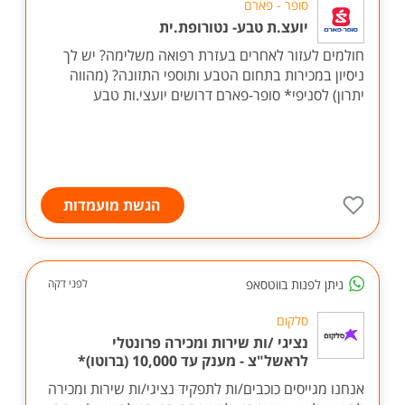
סופר - פארם
יועצ.ת טבע- נטורופת.ית
חולמים לעזור לאחרים בעזרת רפואה משלימה? יש לך
ניסיון במכירות בתחום הטבע ותוספי התזונה? (מהווה
יתרון) לסניפי* סופר-פארם דרושים יועצי.ות טבע
הגשת מועמדות
ניתן לפנות בווטסאפ
לפני דקה
סלקום
נציגי /ות שירות ומכירה פרונטלי
לראשל"צ - מענק עד 10,000 (ברוטו)*
אנחנו מגייסים כוכבים/ות לתפקיד נציגי/ות שירות ומכירה