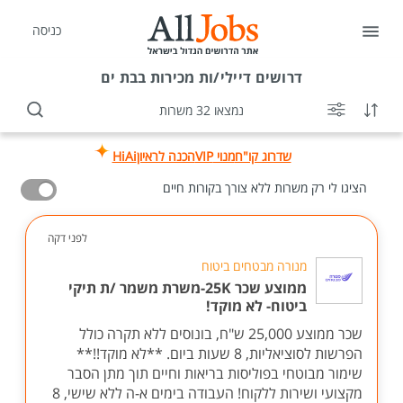
כניסה
דרושים
דיילי/ות מכירות בבת ים
נמצאו 32 משרות
שדרוג קו"ח
מנוי VIP
הכנה לראיון
HiAi
הציגו לי רק משרות ללא צורך בקורות חיים
לפני דקה
מנורה מבטחים ביטוח
ממוצע שכר 25K-משרת משמר /ת תיקי
ביטוח- לא מוקד!
שכר ממוצע 25,000 ש"ח, בונוסים ללא תקרה כולל
הפרשות לסוציאליות, 8 שעות ביום. **לא מוקד!!**
שימור מבוטחי בפוליסות בריאות וחיים תוך מתן הסבר
מקצועי ושירות ללקוח! העבודה בימים א-ה ללא שישי, 8