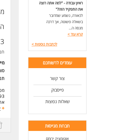
דרי
ראיון עבודה - "למה אתה רוצה
- ז
את התפקיד הזה?"
מפ
- ר
לכאורה, נשמע שמדובר
- ה
בשאלה פשוטה, אך דרכה
הא
- ל
מנסה ה...
קרא עוד
>
לעו
93
לכתבות נוספות
>
חב
עומדים לרשותכם
מי
סוג
צור קשר
תנא
פייסבוק
מפע
93
שאלות נפוצות
אחר
אחר
ע
משר
עבו
חברות מגייסות
הכש
תנא
אוטומציה ירוחם