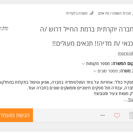
ד משרות ומידע על אורטל משאבי אנוש (באר שבע) >
חברת השמה / כח אדם
משרה בלעדית
ברה יוקרתית ברמת החייל דרוש /ה
נאי /ת מדיה!! תנאים מעולים!!
morejo
קום המשרה:
מספר מקומות
 משרה:
מספר סוגים
קיד כולל: אחריות על ציוד המולטימדיה בחברה, אפיון וטיפול בתקלות במחלקו
רה, עבודה מול ספקים חיצוניים וממשקים שונים בחברה ועוד.
 מצוות צעיר ומגובש!!
 בימים א'-ה, בין השעות 8:00-16:00, ללא ימי שישי!!
וד
...
ל מהיום ה-1 עם שלל תנאים מפנקים וביניהם:
 פנסיה מהיום הראשון
8771727
הגשת מועמדו
ן השתלמות אחרי שנה
ות ממגוון ערים בארץ/ שאטלים מתחנת רכבת תל אביב אוניברסיטה/ חניה לעו
וס לארוחות צהרים