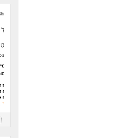
לעו
לח
טכ
bs
מי
סוג
התפ
החב
חלק
המשרה
ע
שכר: 9,000 ש"ח + קליטה לחברה הח
קרן
קר
2 ימי בחירה נוספים בשנה
הסע
סיב