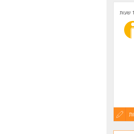
החיים
לפני
שליחה
ת
עדכון
קורות