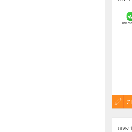
ת
עדכון
יעקב,
קורות
,
החיים