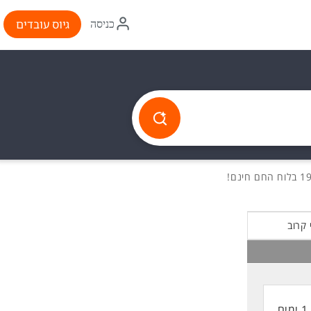
איקון
גיוס עובדים
כניסה
התחברות
 קרוב
1 ימים