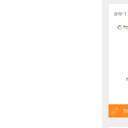
קורות
1 ימים
החיים
לפני
שליחה
ת
ת
עדכון
בדים
קורות