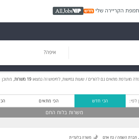
ת
מפת הקריירה שלי
AllJobs VIP
איפה?
דה מועדפת מתאים גם להורים / שעות גמישות, לחיפוש זה נמצאו
19 משרות
, מתוכן 19 בלוח החם חינם!
 לפי:
הכי חדש
הכי מתאים
הכי
משרות בלוח החם
חברת השמה / כח אדם
משרה בלעדית