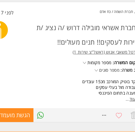
שות:
שנות לימוד - חובה
חברת השמה / כח אדם
לפני 17 שעות
לית ברמה טובה - חובה
נות לעבודה במשמרות - חובה
יון בשירות לקוחות / חדרי בקרה - יתרון
ברת אשראי מובילה דרוש /ה נציג /ת
נות לעבודה בצוות - חובה המשרה מיועדת לנשים ולגברים כאחד.
רות לעסקים!! תנים מעולים!!
טל משאבי אנוש (ראשל"צ שירות 1)
קום המשרה:
מספר מקומות
 משרה:
מספר סוגים
 בוטיק המורכב מכ15 עובדים
בודה מול בעלי עסקים
ענה בתחום הפיננסי
רות עם פן מכירתי מינורי
וד
...
קף משרה:
8768125
הגשת מועמדו
8 עם זמינות עד אחרון הממתינים
להורים- להתחיל עד 9:00 או לצאת ב-15:00, משרת סטודנט- 4 פעמים בשבוע.
תקבלו?!