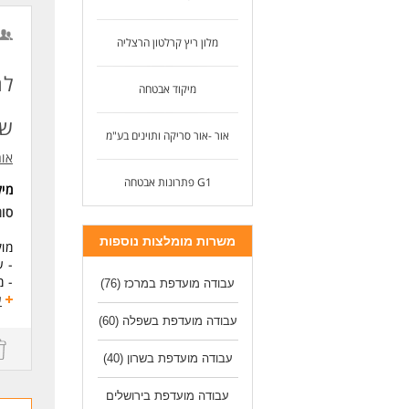
דרי
לפחות 12 
אנג
מלון ריץ קרלטון הרצליה
נכו
ניס
לח
מיקוד אבטחה
נכו
שי
אור -אור סריקה ותוינים בע"מ
אור
G1 פתרונות אבטחה
מי
סוג
משרות מומלצות נוספות
מוקד
- ע
- מ
עבודה מועדפת במרכז
(76)
-שי
ע
עבודה מועדפת בשפלה
(60)
הי
א`-ה` :00-16:00
עבודה מועדפת בשרון
(40)
גמישות 
עבודה מועדפת בירושלים
מה 