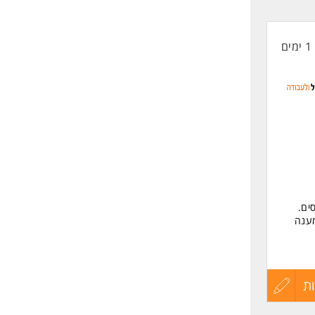
קורות
ר.
ון,
1 ימים
החיים
לפני
שליחה
ים.
יבות המשך טיפול במענה טלפוני (70% מענה דיגיטלי ו30% מענה
ת
עדכון