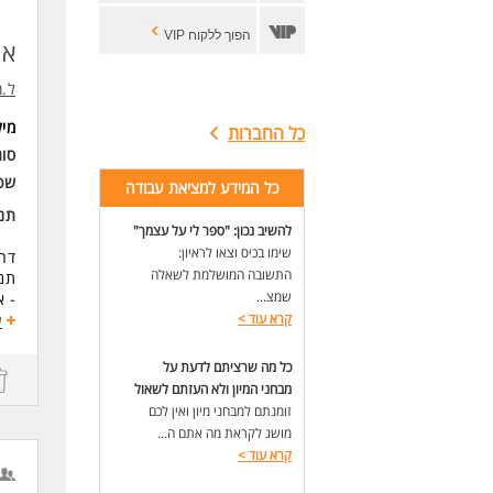
הפוך ללקוח VIP
אר
ל.מ
מי
כל החברות
סוג
שכ
כל המידע למציאת עבודה
תנא
להשיב נכון: "ספר לי על עצמך"
שימו בכיס וצאו לראיון:
דרו
התשובה המושלמת לשאלה
תנא
שמצ...
- א
קרא עוד
>
- ס
ע
- ה
- שכ
כל מה שרציתם לדעת על
- 
מבחני המיון ולא העזתם לשאול
- ל
זומנתם למבחני מיון ואין לכם
-מע
מושג לקראת מה אתם ה...
יוק
קרא עוד
>
עתל