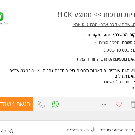
יזת תרופות >> ממוצע 10K!
. עולם של כח אדם- מרכז גיוס ארצי
קום המשרה:
מספר מקומות
 משרה:
מספר סוגים
ר:
8,000-10,000
ים נוספים:
הסעות, החזר הוצאות
שים.ות עובדים.ות לאריזת תרופות באזור חדרה-נתניה! >> מוכר כמועדפת
ים מעולים!
רוחות בכל משמרת
ביבת עבודה נקייה
וד
...
סעות מאורגנות במגוון איזורים!
ר ממוצע 9-10K!
8193184
הגשת מועמדו
משרה מלאה במשמרות
לא ניסיון!
רך הסעות רחב: אור עקיבא, נתניה, חדרה, אולגה, בית אליעזר, בנימינה, זיכרון 
נעם, פרדס חנה, כרכור, טירת הכרמל, נשר, דלית אל כרמל, עוספיה, חיפה, חריש
ית, כפר יונה, קיסריה
חברת השמה / כח אדם
משרה בלעדית
לפני 14 שעות