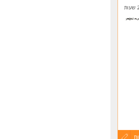
החיים
לפני
שליחה
ת
ון
ת
עדכון