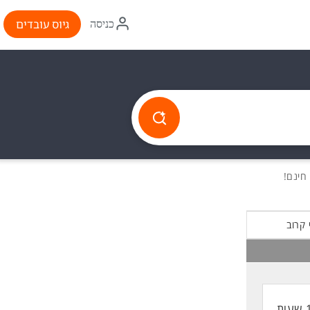
איקון
גיוס עובדים
כניסה
התחברות
 קרוב