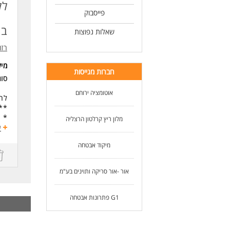
ידע
יכו
פייסבוק
תוד
בו
שליטה 
שאלות נפוצות
ראי
רזומה zume
תנא
מי
לעו
חברות מגייסות
סוג
אוטומציה ירוחם
לחב
** ש
* ע
מלון ריץ קרלטון הרצליה
* ק
ע
* א
מיקוד אבטחה
* 
* ח
* ש
אור -אור סריקה ותוינים בע"מ
* ב
תחי
G1 פתרונות אבטחה
דרי
לא 
אור