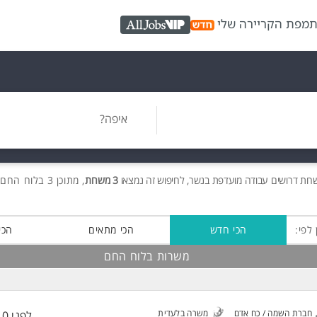
ת
מפת הקריירה שלי
AllJobs VIP
איפה?
שרות
דרושים
עבודה מועדפת בנשר, לחיפוש זה נמצאו
3 משרות
, מתוכן 3 בלוח החם חינם!
 לפי:
הכי חדש
הכי מתאים
הכי
משרות בלוח החם
חברת השמה / כח אדם
משרה בלעדית
לפני 10 שעות