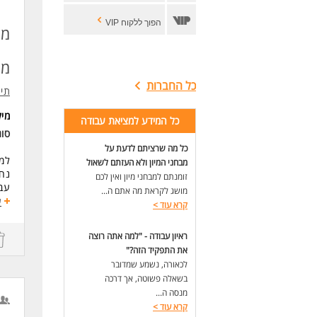
הפוך ללקוח VIP
מל
מו
כל החברות
תיג
מי
כל המידע למציאת עבודה
סוג
כל מה שרציתם לדעת על
למר
מבחני המיון ולא העזתם לשאול
נח
זומנתם למבחני מיון ואין לכם
עבו
מושג לקראת מה אתם ה...
תנא
ע
קרא עוד
>
עבו
עב
ראיון עבודה - "למה אתה רוצה
את התפקיד הזה?"
דרי
לכאורה, נשמע שמדובר
המש
בשאלה פשוטה, אך דרכה
לעו
מנסה ה...
קרא עוד
>