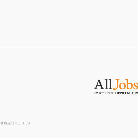
כל הזכויות שמורות לחברת All U Need בע"מ - בני ברמן 2, מגדל 