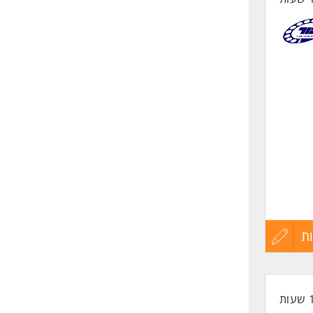
ת
עדכון
קורות
החיים