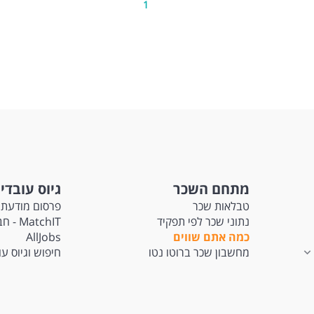
1
 משרות ומידע על רזומה Rezume כח אדם והשמה >
מתחם השכר
גיוס עובדי
טבלאות שכר
פרסום מודעת 
נתוני שכר לפי תפקיד
tchIT
כמה אתם שווים
AllJobs
מחשבון שכר ברוטו נטו
חיפוש וגיוס ע