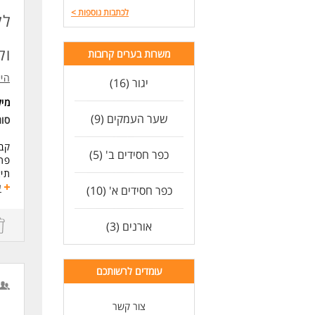
לכתבות נוספות
>
לק
וק
משרות בערים קרובות
היי
יגור (16)
מי
שער העמקים (9)
סו
קבל
כפר חסידים ב' (5)
פתי
תיא
מעק
ע
כפר חסידים א' (10)
עבו
הפק
אורנים (3)
ביצ
דרי
ניס
עומדים לרשותכם
ידע
יכו
שות
צור קשר