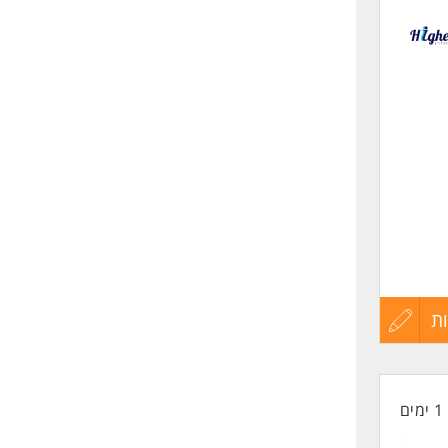
לפני
שליחה
ת
עדכון
קורות
1 ימים
החיים