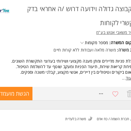
בוצה גדולה וידועה דרוש /ה אחראי בדק
שרי לקוחות
ר משאבי אנוש בע"מ
קום המשרה:
מספר מקומות
ג משרה:
משרה מלאה
ו
עבודות ללא קורות חיים
ת פניות מדיירים ומתן מענה מקצועי ושירותי בערוצי התקשורת השונים.
חת קריאות שירות, תיעוד הפניות ומעקב שוטף עד להשלמת הטיפול.
ום ביקורים וטיפולים בין דיירים, אנשי מקצוע, קבלני משנה וספקים.
ב ובקרה אחר עמידה בלוחות הזמנים וטיפול בחריגים.
וד
...
דה שוטפת מול קבלני משנה, ספקים וגורמים מקצועיים.
ת דוחות, עדכון נתונים וביצוע בקרה על תהליכי הטיפול בפניות.
8757766
הגשת מועמדו
וע משימות אדמיניסטרטיביות ומתן סיוע שוטף למנהל/ת המחלקה.
שות:
יון בתפקיד אדמיניסטרטיבי / תפעולי / שירות לקוחות.
 בעבודה מול לקוחות בקרה ותפעול
חברת השמה / כח אדם
משרה בלעדית
לת עבודה בסביבה מרובת משימות וממשקים.
פה לליווי פרוייקטים חדשים.