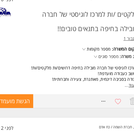
קטים /ות למרכז לוגיסטי של חברה
בילה בחיפה בתנאים טובים!!
בור 1
קום המשרה:
מספר מקומות
 משרה:
מספר סוגים
כז לוגיסטי של חברה מובילה בחיפה דרושים/ות מלקטים/ות!
שב כעבודה מועדפת!
דה בסביבה דינמית, מאתגרת, צעירה וחברותית!
ים טובים למתאים/ה!
וד
...
דת ליקוט סחורה.
ודה במשמרות.
8771344
הגשת מועמדו
שות:
רה מיועדת לנשים ולגברים כאחד.
ד משרות ומידע על תיגבור 1 >
חברת השמה / כח אדם
לפני 12 שעות