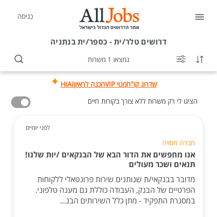
כניסה
דרושים
טלר/ית - כספר/ית בנתניה
נמצאו 1 משרות
שדרוג קו"ח
מנוי VIP
הכנה לראיון
HiAi
הציגו לי רק משרות ללא צורך בקורות חיים
לפני יומיים
חברה חסויה
אנו מחפשים את הדור הבא של הבנקאים /יות שלנו!
תנאים ושכר מעולים
מדובר בבנקאי/ת שנותנים שירות פרונטאלי ללקוחות
הפרטיים של הבנק, העבודה כוללת גם מענה טלפוני.
במסגרת התפקיד - מתן כלל השירותים הבנ...