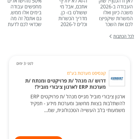
לאן זז הכסף? שוק
ה-AI לא יחליף
50% מהישראלים
העבודה ב-2026
אתכם, אבל מי
מחפשים עבודה
משנה כיוון ואלו
ששולט בו- כן.
בימים אלו ממש.
המשרות שיקפיצו
מדריך הכשרות
גם אתם? זה מה
לכם את השכר
וכלים ל-2026
שכדאי לכם לדעת
לכל הכתבות
לפני 3 ימים
קונסיסט מערכות בע"מ
דרוש /ה מנהל /ת פרויקטים ומנתח /ת
מערכות ERP לארגון ציבורי מוביל!
ארגון ציבורי מוביל מגייס מנהל /ת פרויקטים ERP
להשתלבות בצוות מחשוב ומערכות מידע - תפקיד
משמעותי בלב העשייה הטכנולוגית, שמ...