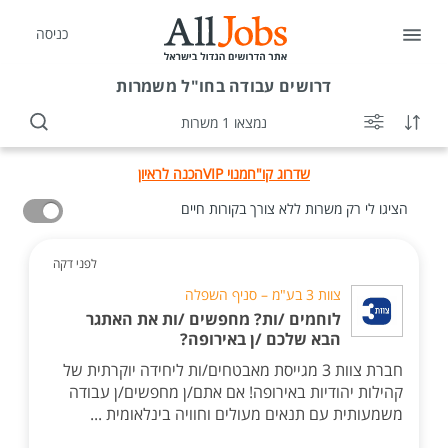
כניסה
דרושים
עבודה בחו"ל משמרות
נמצאו 1 משרות
שדרוג קו"ח
מנוי VIP
הכנה לראיון
הציגו לי רק משרות ללא צורך בקורות חיים
לפני דקה
צוות 3 בע"מ – סניף השפלה
לוחמים /ות? מחפשים /ות את האתגר
הבא שלכם /ן באירופה?
חברת צוות 3 מגייסת מאבטחים/ות ליחידה יוקרתית של
קהילות יהודיות באירופה! אם אתם/ן מחפשים/ן עבודה
משמעותית עם תנאים מעולים וחוויה בינלאומית ...