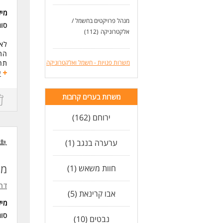
מי
לעו
מנהל פרויקטים בחשמל /
סו
אלקטרוניקה
(112)
לאי
התפ
משרות פנויות - חשמל ואלקטרוניקה
תוכ
ע
S.
ממשקי
משרות בערים קרובות
סבי
חש
ירוחם (162)
דרי
מהנד
ערערה בנגב (1)
ניסיו
ידע 
היכרות עם י
מה
חוות משאש (1)
יכו
שלי
דרום nal
אבו קרינאת (5)
לעו
מי
סו
נבטים (10)