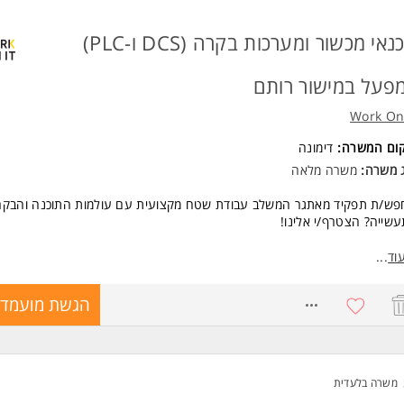
טכנאי מכשור ומערכות בקרה (DCS ו-PLC)
פעל במישור רותם
Work On 
קום המשרה:
דימונה
ג משרה:
משרה מלאה
פש/ת תפקיד מאתגר המשלב עבודת שטח מקצועית עם עולמות התוכנה והבקר
שייה? הצטרף/י אלינו!
כולל התפקיד?
וד
...
וקה, טיפול בתקלות והכרת מגוון מכשורים במפעל כימי.
8772427
הגשת מועמדו
את תרשימים ותכניות טכניות.
חות במערכות בקרה - חומרה ותוכנה (DCS ו-PLC).
דה במתכונת עובד יום.
רה ספציפית במפעל (כולל בין היתר הכשרה בחו"ל!).
משרה בלעדית