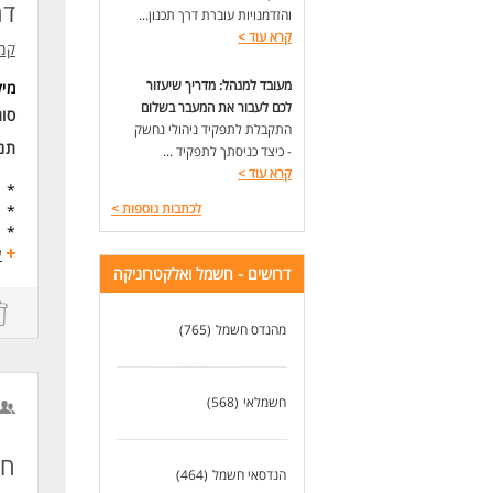
ניסיו
דר
והזדמנויות עוברת דרך תכנון...
ידע 
קרא עוד
>
היכרות עם י
קמ"
יכו
מעובד למנהל: מדריך שיעזור
מי
שלי
לכם לעבור את המעבר בשלום
סו
המש
התקבלת לתפקיד ניהולי נחשק
תנא
- כיצד כניסתך לתפקיד ...
לעו
קרא עוד
>
* ת
לכתבות נוספות
>
* 
* ת
* ה
ע
דרושים - חשמל ואלקטרוניקה
* י
דרי
מהנדס חשמל
(765)
* ה
* ב
* י
* י
חשמלאי
(568)
* ר
לעו
חש
הנדסאי חשמל
(464)