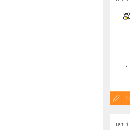
ה
ת
עדכון
קורות
1 ימים
החיים