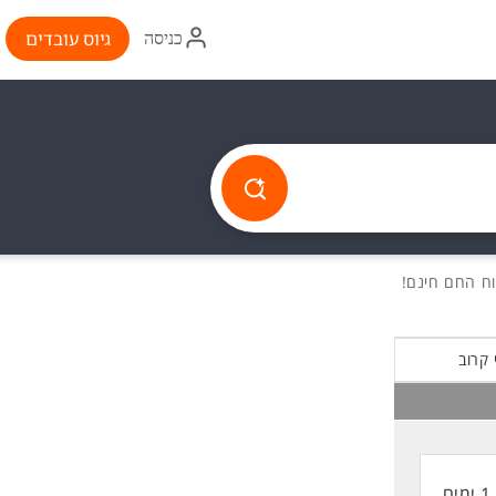
איקון
גיוס עובדים
כניסה
התחברות
 קרוב
1 ימים