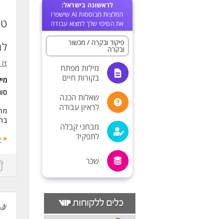
לראשונה בישראל:
המלצות מבוססות AI שישפרו
את הסיכוי שלך למצוא עבודה
פיקוד ובקרה / מכשור
למ
ובקרה
It
מילות מפתח
בקורות חיים
מי
סו
שאלות הכנה
לראיון עבודה
מח
בתע
מבחני קבלה
לתפקיד
מה 
ע
תחז
שכר
קרי
התמ
עבו
הכש