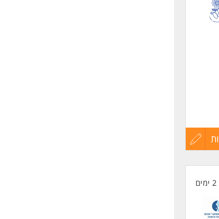
לפני
שליחה
מצבטיקה- יתרון
ת
עדכון
קורות
2 ימים
החיים
לפני