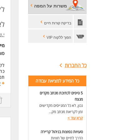
מיק
משרות על המפה
לק
היק
לא
בדיקת קורות חיים
דרי
מה
י.ש
הנד
הפוך ללקוח VIP
ניס
מי
ניס
סו
כמכ
כל החברות
לקב
עבר
כח
תכנ
תכו
כל המידע למציאת עבודה
ע
שיק
היי
אמי
5 טיפים לכתיבת מכתב מקדים
אינ
יכו
מנצח
פיתו
עבו
נכון, לא כל המגייסים מקדישים
פתרון תקלות
נכו
זמן לקריאת מכתב מק...
שית
ולג
קרא עוד
>
כתי
לעוד
דרי
טעויות נפוצות בניהול קריירה
מהנ
הדרך לחיים של חוויות