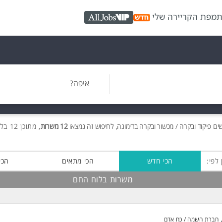
ת
מפת הקריירה שלי
AllJobs VIP
איפה?
ים
פיקוד ובקרה / מכשור ובקרה בדימונה, לחיפוש זה נמצאו
12 משרות
, מתוכן 12 בלוח החם חינם!
 לפי:
הכי חדש
הכי מתאים
הכי
משרות בלוח החם
חברת השמה / כח אדם