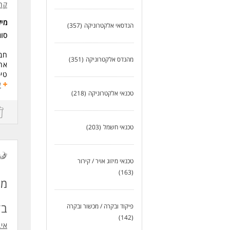
קרן
מי
הנדסאי אלקטרוניקה
(357)
סו
חבר
מהנדס אלקטרוניקה
(351)
אחר
טיפ
ניה
ע
טכנאי אלקטרוניקה
(218)
הכנ
דרי
ריש
טכנאי חשמל
(203)
הנד
ניסי
ידע בת
רקע
טכנאי מיזוג אויר / קירור
אנג
(163)
שלי
מה
זמי
נכו
בד
פיקוד ובקרה / מכשור ובקרה
שעות
(142)
אי.
ימי