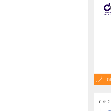
לפני
שליחה
3 שנים לפחות
ות).
ם לדרישות תהליך
ת
עדכון
 לנשים
קורות
2 ימים
החיים