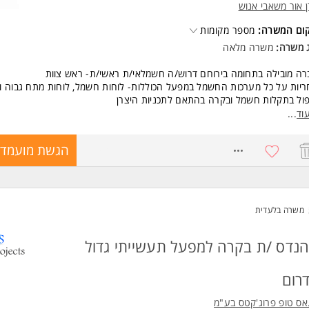
 אור משאבי אנוש
קום המשרה:
מספר מקומות
ג משרה:
משרה מלאה
ה מובילה בתחומה בירוחם דרוש/ה חשמלאי/ת ראשי/ת- ראש צוות
יות על כל מערכות החשמל במפעל הכוללות- לוחות חשמל, לוחות מתח גבוה ו
ול בתקלות חשמל ובקרה בהתאם לתכניות היצרן
ול פרוייקטים שונים בתחום החשמל במפעל
וד
...
ת תכניות תחזוקה מונעת למערכות חשמל ובקרה
8744392
הגשת מועמדו
שות:
יון חשמלאי עוזר/מוסמך/ת - חובה!
סאי /מהנדס חשמל - היתרון
ון כחשמלאי/ת במפעל תעשייתי ותק של 3 שנים לפחות - חובה!
חום הבקרה - PLC, וסתי תדר, גששים, - חובה
משרה בלעדית
 בפיקוד ואוטומציה בתעשייה
לית טובה-היתרון
טה ביישומי מחשב בסיסיים ויכולת חיפש מידע טכני באינטרנט-חובה
נדס /ת בקרה למפעל תעשייתי גדול
נות לקריאות פתע- חובה!
נות לעבודה בשעות נוספות- חובה!
רום
 עבודה 07:00-16:00
אס טופ פרוג'קטס בע"מ
 עבודה: א-ה/ ימי ו בהתאם לצורך המשרה מיועדת לנשים ולגברים כאחד.