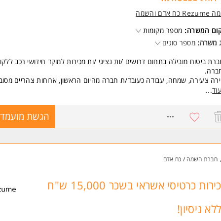
Re כח אדם והשמה
קום המשרה:
מספר מקומות
 משרה:
מספר סוגים
רת ביטוח מובילה בתחום דרושים /ות נציגי /ות מכירות למוקד חידושי רכב ללקו
ברה.
ירה צעירה, שמחה, עבודה כעובד/ת חברה מהיום הראשון, ארוחות צהריים מסוב
שי חברה לחו"ל ועם פוטנציאל להתקדם לתפקידים ניהוליים בעתיד.
וד
...
 ועמלות מהגבוהים בשוק, 14,000 ש"ח בממוצע
ביום - 09:00-16:00 / 11:00-18:00 ושישי לסירוגין.
8568077
הגשת מועמדו
שרה מקצועית על חשבון החברה.
שות:
לות ורבליות
לות מכירה
חברת השמה / כח אדם
 להצליח המשרה מיועדת לנשים ולגברים כאחד.
 משרות ומידע על רזומה Rezume כח אדם והשמה >
מכירות כרטיסי אשראי בשכר 15,000 ש"ח
ללא ניסיון!