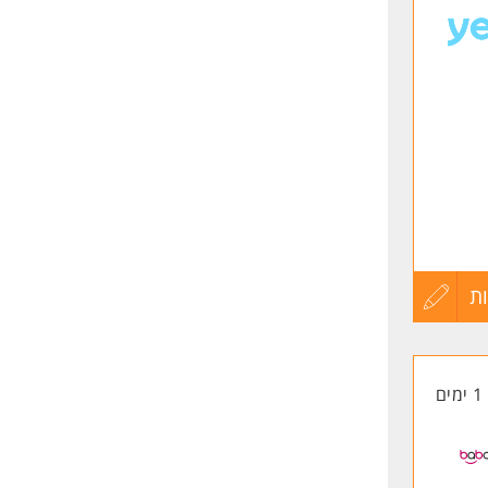
לפני
שליחה
ת
עדכון
קורות
1 ימים
החיים
לפני