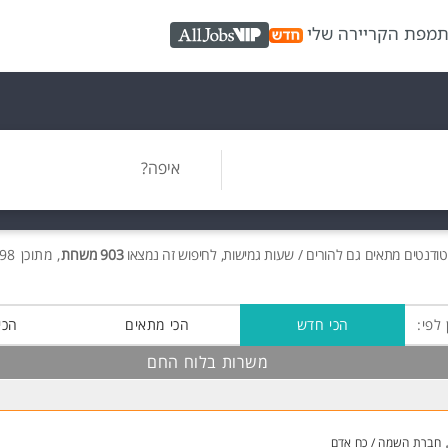
ת
מפת הקריירה שלי
AllJobs VIP
איפה?
ודנטים מתאים גם להורים / שעות גמישות, לחיפוש זה נמצאו
903 משרות
, מתוכן 898 בלוח החם חינם!
 לפי:
הכי חדש
הכי מתאים
הכי
משרות בלוח החם
חברת השמה / כח אדם