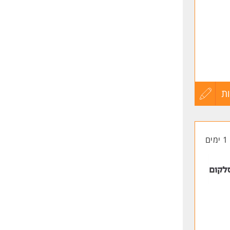
!
ת
עדכון
קורות
1 ימים
החיים
לפני
שליחה