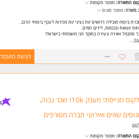
קום המשרה:
מספר מקומות
 משרה:
מספר סוגים
רת ביטוח מובילה דרושים /ות נציגי /ות מכירות לענף ביטוחי הרכב.
ות יוצאות ונכנסות, לידים חמים.
 מתגמל ואוירה צעירה במוקד הכי משפחתי בישראל!
 אוכל, חדר כושר, תנאים סוציאלים מלאים, תחרויות פרסים ונופשי חברה בחו"ל
וד
...
שרה מקצועית על חשבון החברה.
8207063
הגשת מועמדו
שות:
יינטציה מכירתית - חובה.
בליות ברמה גבוהה.
לת עבודה בסביבה ממוחשבת.
משרה מיועדת לנשים ולגברים כאחד.
 משרות ומידע על רזומה Rezume כח אדם והשמה >
סלקום מגייסת! מענק 10k! שכר גבוה,
נוסים שווים ואירועי חברה מטורפים
קום
קום המשרה:
מספר מקומות