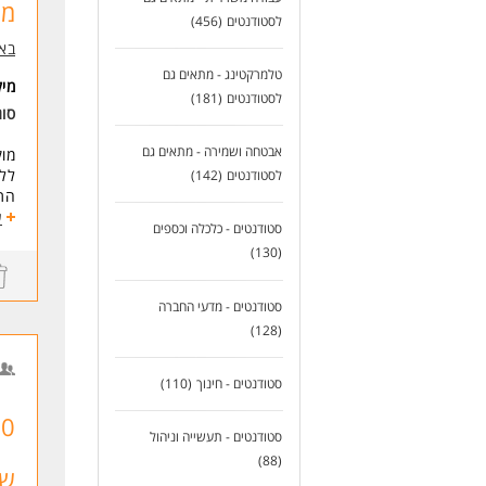
מח
נו
לסטודנטים
(456)
מסי
באבק
בונ
טלמרקטינג - מתאים גם
אופ
מי
לסטודנטים
(181)
השת
סוג
חבר
אבטחה ושמירה - מתאים גם
מוק
דרי
ללא
לסטודנטים
(142)
* ה
התפ
עסק
ע
לעוד 
סטודנטים - כלכלה וכספים
כרט
(130)
דרי
סטודנטים - מדעי החברה
הור
(128)
? ש
? 
? ס
סטודנטים - חינוך
(110)
? א
? א
סטודנטים - תעשייה וניהול
וקל
(88)
שי
לעוד