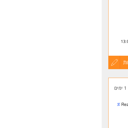
שילוב של בוקר /ערב + משמרת שישי לסירוגין עד 13:00
ת
עדכון
קורות
1 ימים
החיים
לפני
שליחה