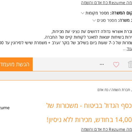
Re כח אדם והשמה
קום המשרה:
מספר מקומות
 משרה:
מספר סוגים
רת אשראי גדולה דרושים /ות נציגי /ות מכירות,
רות בשיחות יוצאות למאגר לקוחות קיים של החברה.
משמרות של כ-7 שעות ביום ב
ריים!
וד
...
ון תחרויות ופרסים, אוירה צעירה ודינאמית ואפשרויות קידום.
רה מתאימה גם להורים וסטודנטים /ות!
8526418
הגשת מועמדו
שות:
ב /ה.
יבציה.
טיביות.
חברת השמה / כח אדם
ר שכנוע - חובה!
ן להשתלב בארגון גדול לטווח רחוק.
משרה מיועדת לנשים ולגברים כאחד.
סף הגדול בביטוח - משכורות של
 משרות ומידע על רזומה Rezume כח אדם והשמה >
בחודש, מכירות ללא ניסיון!
Re כח אדם והשמה