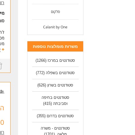
רזומה zume
סלקום
מי
סוג
Calanit by One
לחב
מכי
משרות מומלצות נוספות
בצה
ע
מגו
המש
סטודנטים במרכז
(1266)
דרי
סטודנטים בשפלה
(772)
רע
מוט
סטודנטים בשרון
(626)
אסר
כוש
סטודנטים בחיפה
רצו
וסביבתה
(415)
* ה
הכ
לעוד
סטודנטים בדרום
(355)
14,000 
סטודנטים - משרה
רזומה zume
מלאה
(1701)