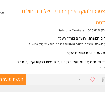
טרפו למוקד זימון התורים של בית חולים
סה
ום סנטרס - Babcom Centers
קום המשרה:
ירושלים
ו
מגדל העמק
ג משרה:
משרה מלאה
ו
מתאים גם להורים / שעות גמישות
ג/שירות לבית החולים הדסה
ד שנותן מענה למטופלי הדסה לגבי תוצאות בדיקות וקביעת תורים
וד
...
ת פעילות 8-16
8767623
הגשת מועמדו
שות:
רה מיועדת לנשים ולגברים כאחד.
 משרות ומידע על באבקום סנטרס - Babcom Centers >