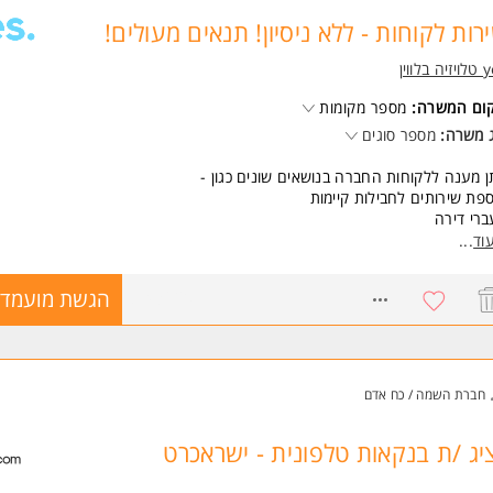
רות לקוחות - ללא ניסיון! תנאים מעולים!
בלווין
קום המשרה:
מספר מקומות
 משרה:
מספר סוגים
 מענה ללקוחות החברה בנושאים שונים כגון -
פת שירותים לחבילות קיימות
רי דירה
ול בתקלות פשוטות
וד
...
ר מידע על חשבוניות
מור לקוחות לא מרוצים תוך בחינת המקרה
8743620
הגשת מועמדו
אלו תוך שמירה על סטנדרט שירות גבוה וסגירת מעגל הטיפול בלקוח
שרה מקצועית
פציה לעבודה היברדית לאחר תקופת ההסמכה
רות סטודנט/הורה
חברת השמה / כח אדם
למה לבחור דווקא בyes?
יג /ת בנקאות טלפונית - ישראכרט
 תהיו עובדי חברה מהיום ה-1!
ביס לארוחות טעימות
ות בחגים