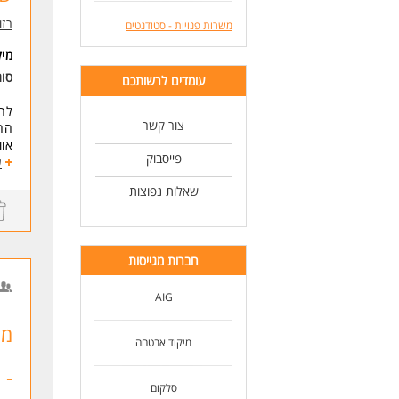
רזומה zume
משרות פנויות - סטודנטים
מי
סוג
עומדים לרשותכם
לחב
צור קשר
הח
אוו
פייסבוק
נופ
ע
בסיס
שאלות נפוצות
משרה של 7 שעות 
הכ
דרי
יכו
חברות מגייסות
יכו
רעב
AIG
לעוד
מיקוד אבטחה
- 
סלקום