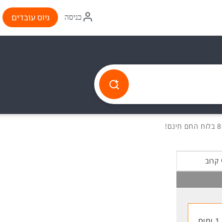
איקון
גיוס עובדים
כניסה
התחברות
 קרוב
1 ימים