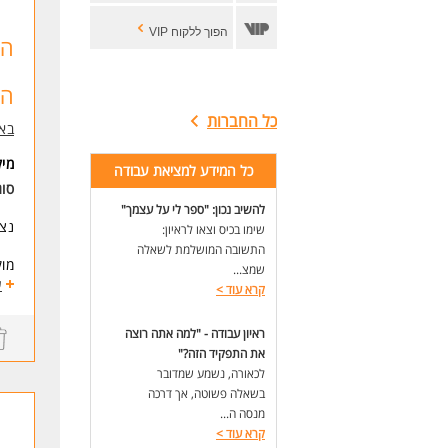
הפוך ללקוח VIP
הצ
הד
כל החברות
באבק
מי
כל המידע למציאת עבודה
סו
להשיב נכון: "ספר לי על עצמך"
נצי
שימו בכיס וצאו לראיון:
התשובה המושלמת לשאלה
מוק
שמצ...
ע
קרא עוד
>
שעו
ראיון עבודה - "למה אתה רוצה
דרי
את התפקיד הזה?"
המש
לכאורה, נשמע שמדובר
לעוד
בשאלה פשוטה, אך דרכה
מנסה ה...
קרא עוד
>