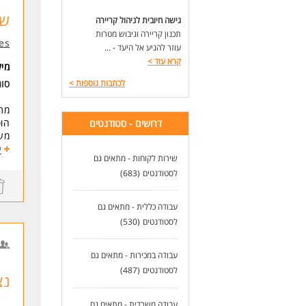
שי
גישה חיובית לניהול קריירה
תכנון קריירה וגיבוש מטרות
yes טלויזיה 
עוזר להגיע אל היעד - ...
קרא עוד
>
מי
לכתבות נוספות
>
סוג
מתן
הוס
דרושים - סטודנטים
מעב
טיפ
ע
שירות לקוחות - מתאים גם
הסב
לסטודנטים
(683)
ושי
כל 
עבודה כללית - מתאים גם
הכ
לסטודנטים
(530)
או
מש
עבודה במכירות - מתאים גם
אז 
לסטודנטים
(487)
נצ
כאן
תן 
מתנ
עבודה משרדית - מתאים גם