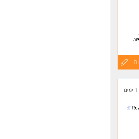
שר,
ת
עדכון
קורות
1 ימים
החיים
לפני
שליחה