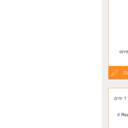
שליחה
ירוט
עלת
ת
עדכון
למשרת
קורות
1 ימים
החיים
לפני
שליחה