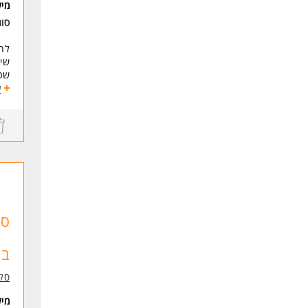
מי
סוג
לחב
שיח
שכר
חדר
ע
הכ
דרי
אור
וור
יכו
* ה
לעוד
בו
סל
מי