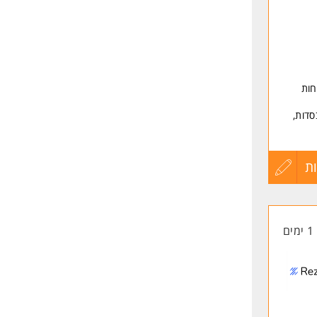
חות
סדות,
ת
עדכון
קורות
1 ימים
החיים
לפני
שליחה