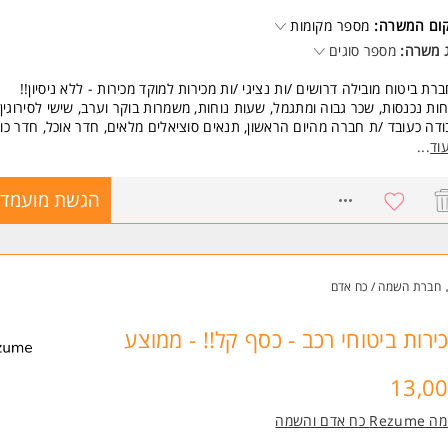
קום המשרה:
מספר מקומות
 משרה:
מספר סוגים
רת ביטוח מובילה דרושים /ות נציגי /ות מכירות למוקד מכירות - ללא ניסיון!!
ות נכנסות, שכר גבוה ומתגמל, שעות נוחות, משמרות בוקר וערב, שישי לסירוגין.
דה כעובד /ת חברה מהיום הראשון, תנאים סוציאלים מלאים, חדר אוכל, חדר כו
ויות ופרסים שווים, נופשי חברה וטיסות לחו"ל.
וד
...
ל להתאים גם לסטודנטים /ות והורים.
8565115
הגשת מועמדו
שות:
לות ורבליות
לות מכירה
 להצליח המשרה מיועדת לנשים ולגברים כאחד.
חברת השמה / כח אדם
 משרות ומידע על רזומה Rezume כח אדם והשמה >
ירות ביטוחי רכב - כסף קל!! - ממוצע
13,0
Re כח אדם והשמה