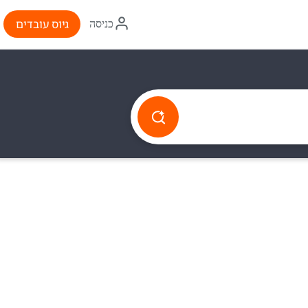
איקון
גיוס עובדים
כניסה
התחברות