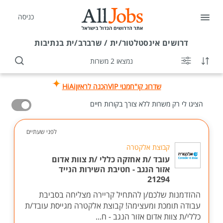
כניסה
דרושים
אינסטלטור/ית / שרברב/ית בנתיבות
נמצאו 2 משרות
שדרוג קו"ח
מנוי VIP
הכנה לראיון
HiAi
הציגו לי רק משרות ללא צורך בקורות חיים
לפני שעתיים
קבוצת אלקטרה
עובד /ת אחזקה כללי /ת צוות אדום
אזור הנגב - חטיבת השירות הנייד
21294
ההזדמנות שלכם/ן להתחיל קריירה מצליחה בסביבת
עבודה תומכת ומעצימה! קבוצת אלקטרה מגייסת עובד/ת
כללי/ת צוות אדום אזור הנגב - ח...