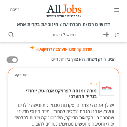
כניסה
דרושים
רכז/ת חברתי/ת / חינוכי/ת בקרית אתא
נמצאו 7 משרות
שדרוג קו"ח
מנוי VIP
הכנה לראיון
HiAi
הציגו לי רק משרות ללא צורך בקורות חיים
לפני דקה
מונא
מורה /מנחה לפרויקט אגרו-טק ייחודי
בגליל המערבי
יש לך אהבה לצמחים, סקרנות טכנולוגית וגישה לילדים
ונוער? אנחנו מגמת "גדלים למחר" - מיזם חינוכי חדשני
שמחבר בין חקלאות מדייקת, הידרופוניקה ויזמות לתלמידי
יסודי וחטיבה מחפשים מנחים/מנטורים להוב...