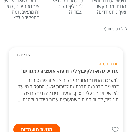
חיפוש עבודה ומצב
כל כמה זמן כדאי
ניהול משאבי אנוש:
הרוח: מה הקשר
להחליף מקום
איך מתחילים, למי
ואיך מתמודדים?
עבודה?
זה מתאים, ומה
התפקיד כולל?
לכל הכתבות
לפני יומיים
חברה חסויה
מדריכ /ה א-ו לקיבוץ ליד חיפה- אופציה למגורים!
למערכת החינוך החברתי בקיבוץ באזור פרדס חנה
דרוש/ה מדריכ/ה חברתי/ת לכיתות א'-ו'. התפקיד מיועד
לאנשי חינוך בעלי ניסיון, המעוניינים להדריך קבוצה
חינוכית, להוות דמות משמעותית עבור הילדים ולהנחו...
הגשת מועמדות