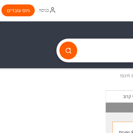
איקון
גיוס עובדים
כניסה
התחברות
 קרוב