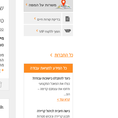
- ש
משרות על המפה
- ש
שר
- נ
- מ
טו
בדיקת קורות חיים
- י
- ה
טכנ
הפוך ללקוח VIP
מי
סו
כל החברות
משר
התפ
מהנ
כל המידע למציאת עבודה
המ
ע
*ה
כיצד להתבלט בישיבות עבודה?
נצלו את הפאנל המקצועי
דרי
הנד
ודחפו את עצמכם קדימה –
כש
הפ...
שליטה מלא
קרא עוד
>
לעו
גישה חיובית לניהול קריירה
תכנון קריירה וגיבוש מטרות