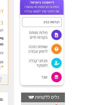
לראשונה בישראל:
המלצות מבוססות AI שישפרו
דר
את הסיכוי שלך למצוא עבודה
בת
הנדסאי בניין
חב
מילות מפתח
בקורות חיים
מי
סו
שאלות הכנה
לראיון עבודה
לחב
מבחני קבלה
תנ
לתפקיד
- 
ע
- ת
- ת
שכר
דרי
- י
- ה
- נ
- י