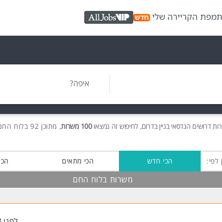
ת
מפת הקריירה שלי
AllJobs VIP
איפה?
רות
דרושים
הנדסאי בניין בדרום, לחיפוש זה נמצאו
100 משרות
, מתוכן 92 בלוח החם חינם!
 לפי:
הכי חדש
הכי מתאים
הכי
משרות בלוח החם
לפני 8 שעות