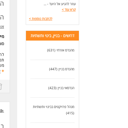
הנ
עוזר להגיע אל היעד - ...
קרא עוד
>
הה
לכתבות נוספות
>
אור
דרושים - בניין, בינוי ותשתיות
מי
סוג
מהנדס אזרחי
(631)
לחב
תכנ
משמ
מהנדס בניין
(447)
מה 
ע
- ת
- ה
- ע
הנדסאי בניין
(423)
- ק
- ה
- ע
מנהל פרויקטים בבינוי ותשתיות
דרי
(415)
מה
- ה
בקר