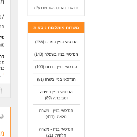
מש
ניסיון של 5 שנים לפחו
נסי
רם אדרת הנדסה אזרחית בע"מ
ניס
/נ
יחס
חב
משרות מומלצות נוספות
שליטה
ניס
מי
הנדסאי בניין במרכז
(255)
ריש
סו
הפר
* ה
הנדסאי בניין בשפלה
(143)
לחב
מנה
לעו
הנדסאי בניין בדרום
(100)
במג
ע
מנה
הנדסאי בניין בשרון
(91)
לאת
פת
הנדסאי בניין בחיפה
יהו
וסביבתה
(89)
נתי
הנדסאי בניין - משרה
דרי
מלאה
(411)
מנה
ניס
הנדסאי בניין - משרה
מנ
חלקית
(21)