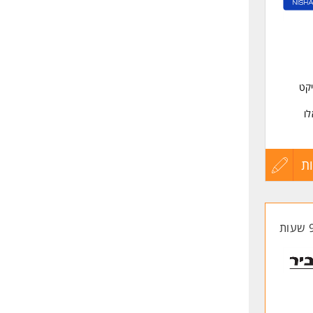
שליחה
יקט
ו
ת
עדכון
קורות
החיים
לפני
ד.
שליחה