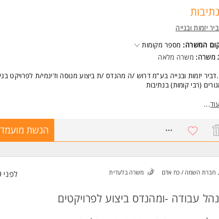
תיבות
ביר יזמות ובנייה
קום המשרה:
מספר מקומות
ג משרה:
משרה מלאה
.דביר יזמות ובנייה בע"מ דרוש /ה מהנדס /ת ביצוע מנוסה ודינמי/ת לפרויקט בניי
ורים (רבי קומות) בנתיבות
רות התפקיד:
וד
...
ול ביצוע הנדסי
ת רשימות ברזל והזמנות ברזל
8769413
הגשת מועמדו
קת תוכניות יועצים מקצועים מול ביצוע בפועל.
נות וניהול ספקים.
וח וניהול קבלי משנה באתר.
ב אחרי לוחות זמנים. (גנט)
חברת השמה / כח אדם
משרה בלעדית
לפני 9 שעות
ום המשרה: נתיבות
הל עבודה -ומהנדס ביצוע לפרויקטים
פות ישירה למנהל הפרויקט
שות: