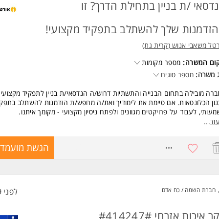
דסאי /ת בניין בתחילת הדרך? זו
זדמנות שלך להשתלב בתפקיד מקצועי!
טל משאבי אנוש (קרית גת)
קום המשרה:
מספר מקומות
 משרה:
מספר סוגים
רה מובילה בתחום הבנייה והתשתיות דרוש/ה הנדסאי/ת בניין לתפקיד מקצועי
ון הכלונסאות. אם סיימת את לימודיך ואת/ה מחפש/ת הזדמנות להשתלב בתפקי
עותי, לעבוד על פרויקטים מגוונים ולפתח ניסיון מקצועי - מקומך איתנו.
כולל התפקיד?
וד
...
כנון כלונסאות בהתאם לדרישות הלקוח והפרויקט.
תאמת התכנון למגבלות הייצור של מכונות הכלונסאות.
8771823
הגשת מועמדו
בודה בהתאם לתקן הישראלי לבנייה.
ריאה, ניתוח והפקת נתונים מתוכניות בנייה.
כנת שרטוטים ותכנון הנדסי.
בודה מול ממשקים מקצועיים בסביבה הנדסית מתקדמת.
חברת השמה / כח אדם
לפני 9 שעות
שות:
 אנחנו מחפשים?
נדסאי/ת או מהנדס/ת בניין (גם בתחילת הדרך).
 איכות אזרחי #414247#