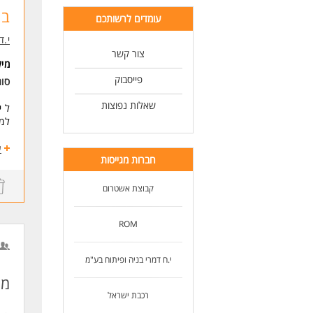
בנ
עומדים לרשותכם
י.ד
צור קשר
מי
פייסבוק
סו
שאלות נפוצות
ל י
למג
הגד
ע
חברות מגייסות
ניה
הכנ
בדי
קבוצת אשטרום
הזמ
פיק
ROM
מעק
י.ח דמרי בניה ופיתוח בע"מ
מיק
מנ
כפי
רכבת ישראל
דרי