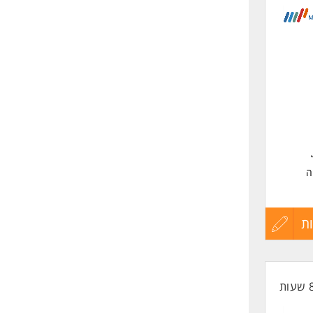
לפני
שליחה
ה
ת
עדכון
קורות
החיים