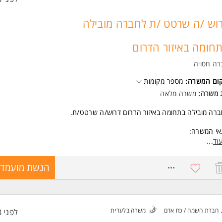
וש /ה שרטט /ת לחברה מובילה
חומה באיזור הדרום
רה חסויה
קום המשרה:
מספר מקומות
ג משרה:
משרה מלאה
רה מובילה בתחומה באיזור הדרום דרוש/ה שרטט/ת.
אי המשרה:
משרה מלאה.
וד
...
נאי ההעסקה- שכיר.
נאים טובים למתאימים/ות!
8771750
הגשת מועמדו
שות:
דע, בקיאות בקריאת תכניות בניין /אדריכלות.
כרת תוכנת אוטוקד ברמה גבוהה.
יסיון בתחום- יתרון
חברת השמה / כח אדם
משרה בלעדית
לפני 8 שעות
דע במערכת ממוחשבת בדגש על יישומי office.