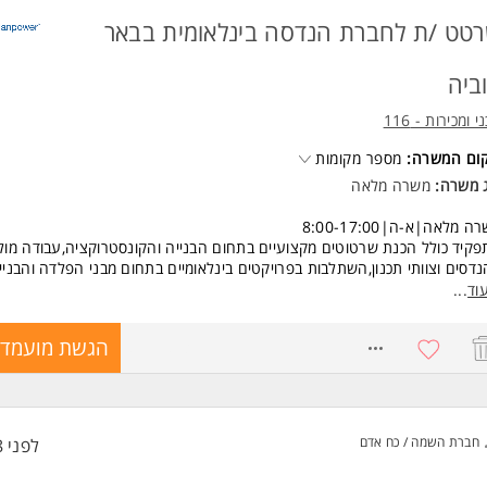
ליטה מלאה בעברית (קריאה, כתיבה ודיבור).
ליטה באנגלית ברמה טובה- יתרון.
טט /ת לחברת הנדסה בינלאומית בבאר
יידות- חובה.
וסר עבודה גבוה.
ביה
חסי אנוש מעולים.
משרה מיועדת לנשים ולגברים כאחד.
י ומכירות - 116
קום המשרה:
מספר מקומות
ג משרה:
משרה מלאה
ה מלאה|א-ה|8:00-17:00
קיד כולל הכנת שרטוטים מקצועיים בתחום הבנייה והקונסטרוקציה,עבודה מול
דסים וצוותי תכנון,השתלבות בפרויקטים בינלאומיים בתחום מבני הפלדה והבניי
תועשת.
וד
...
כשרה מקצועית בתחום קונסטרוקציות הפלדה למתאימים*
8771873
הגשת מועמדו
שות:
סאי/ת בניין או הנדסאי/ת אדריכלות - חובה ניסיון של שנה לפחות
רטט/ת -חובה
ה ב-AutoCAD - חובה המשרה מיועדת לנשים ולגברים כאחד.
חברת השמה / כח אדם
לפני 8 שעות
ד משרות ומידע על טכני ומכירות - 116 >