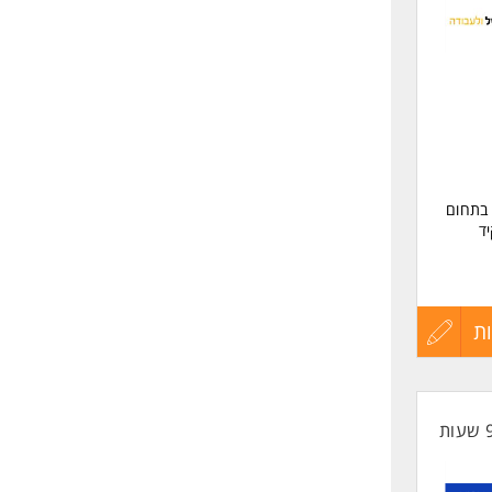
לפני
שליחה
 בתחום
ד
ת
עדכון
קורות
החיים
לפני