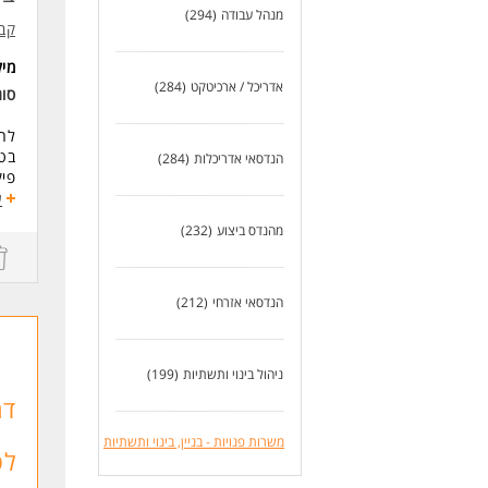
- ר
מנהל עבודה
(294)
- ה
קב
- ני
- נ
מי
אדריכל / ארכיטקט
(284)
- א
סו
מיק
היק
לחב
בטח
הנדסאי אדריכלות
(284)
לעו
פיק
סי
ע
הנפ
מהנדס ביצוע
(232)
חוב
מיק
דרי
הנדסאי אזרחי
(212)
מהנ
שלו
אנג
ניהול בינוי ותשתיות
(199)
יחס
אנג
דר
נכו
משרות פנויות - בניין, בינוי ותשתיות
לפ
לעו