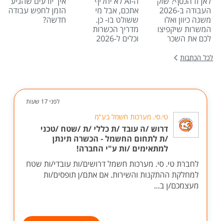
לאן זז הכסף? שוק
ה-AI לא יחליף
איך יודעים שהגיע
העבודה ב-2026
אתכם, אבל מי
הזמן לחפש עבודה
משנה כיוון ואלו
ששולט בו- כן.
חדשה?
המשרות שיקפיצו
מדריך הכשרות
לכם את השכר
וכלים ל-2026
לכל הכתבות
לפני 17 שעות
טי.סי. מערכות חשמל בע"מ
דרוש /ה עובד /ת כללי /ת /שטח /טכני
/ת לתחום החשמל - הכשרה תינתן
למתאימים /ות ע"י החברה!
לחברת טי. סי. מערכות חשמל דרושים/ות עובדי/ות שטח
למחלקת ההתקנות והשירות. אם אתם/ן תופסים/ות
מעצמכם/ן ב...