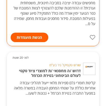
מחפשים עבודה יציבה בסביבה חינוכית, משפחתית
וערכית? זו ההזדמנות שלכם להצטרף לצוות המטבח של
כפר הנוער ימין אורד! מה כולל התפקיד? סיוע שוטף
בפעילות המטבח. סידור מחסנים ועבודות מחסן. שמירה
על ס...
הגשת מועמדות
לפני 20 שעות
שורש טקטיקל גיר בע"מ
דרוש /ה מחסנאי /ת למוצרי ציוד טקטי
לעולם הביטחוני בטירת הכרמל
קליטת חומרי גלם ספירות מלאי ייעול תהליכי עבודה
אחריות כוללת על שטחי המחסן העבודה במשרה מלאה
במפעל החברה בטירת הכרמל + נכונות לשעו...