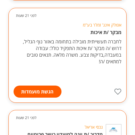
לפני 21 שעות
אפולק אינג' זמלר בע"מ
מבקר /ת איכות
לחברה תעשייתית מובילה בתחומה באזור נוף הגליל,
דרוש /ה מבקר /ת איכות התפקיד כולל: עבודה
במעבדה,בדיקות צבע. משרה מלאה. תנאים טובים
למתאים /ה!
הגשת מועמדות
לפני 21 שעות
נכסי אריאל
מדריכ /ת יוגה למועדון כושר פרימיום