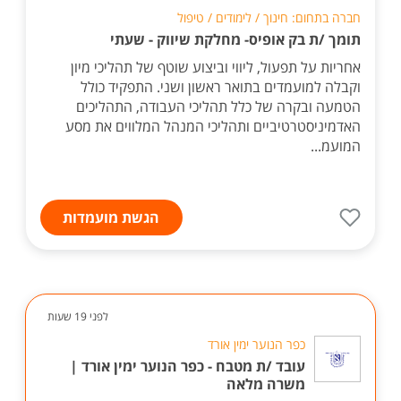
חברה בתחום: חינוך / לימודים / טיפול
תומך /ת בק אופיס- מחלקת שיווק - שעתי
אחריות על תפעול, ליווי וביצוע שוטף של תהליכי מיון
וקבלה למועמדים בתואר ראשון ושני. התפקיד כולל
הטמעה ובקרה של כלל תהליכי העבודה, התהליכים
האדמיניסטרטיביים ותהליכי המנהל המלווים את מסע
המועמ...
הגשת מועמדות
לפני 19 שעות
כפר הנוער ימין אורד
עובד /ת מטבח - כפר הנוער ימין אורד |
משרה מלאה