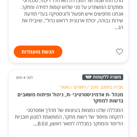
מרכז החדשנות של המכללה הוא חלל דינמי, טכנולוגי
ומתקדם המשתרע על פני שלוש קומות למידה ומחקר.
אנחנו מחפשים איש תפעול ולוגיסטיקה בעלי תודעת
שירות גבוהה, יכולת ארגונית ו"ראש גדול", שיובילו את
הנ...
הגשת מועמדות
לפני 4 ימים
חברה בתחום: חינוך / לימודים / טיפול
מנהל -ת אדמיניסטרטיבי -ת, ניהול ופיתוח משאבים
ברשות למחקר
המכללה שלנו נמצאת בעיצומו של מהלך אסטרטגי
להקמה ומיסוד של רשות מחקר, המותאמת למגוון תוכניות
הלימוד והמחקר במכללה לתואר ראשון, B.Ed,...