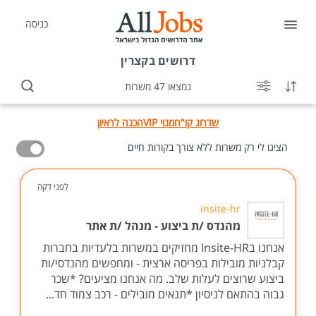
כניסה
דרושים
בקצרין
נמצאו 47 משרות
שדרוג קו"ח
מנוי VIP
הכנה לראיון
הציגו לי רק משרות ללא צורך בקורות חיים
לפני דקה
insite-hr
מהנדס /ת ביצוע - מנהל /ת אתר
אנחנו בInsite-HR מחזיקים במשרות בלעדיות בחברות
קבלניות מובילות בפריסה ארצית - ומחפשים מהנדסי/ות
ביצוע שרוצים לעלות שלב. מה אנחנו מציעים? *שכר
גבוה בהתאם לניסיון *תנאים מובילים - רכב צמוד חד...