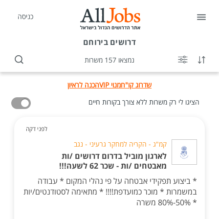
כניסה
דרושים
בירוחם
נמצאו 157 משרות
שדרוג קו"ח
מנוי VIP
הכנה לראיון
הציגו לי רק משרות ללא צורך בקורות חיים
לפני דקה
קמ"ג - הקריה למחקר גרעיני - נגב
לארגון מוביל בדרום דרושים /ות
מאבטחים /ות - שכר 62 לשעה!!!
* ביצוע תפקידי אבטחה על פי נהלי המקום * עבודה
במשמרות * מוכר כמועדפת!!!! * מתאימה לסטודנטים/יות
* 50%-80% משרה