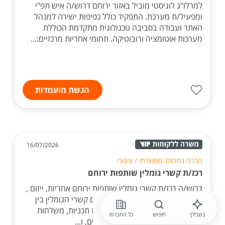
למרלו"ג לוגיסטי מוביל באזור ירוחם דרוש/ה איש תפ"י
ומפעיל/ת מערכת. התפקיד כולל כפיפות ישירה למנהל
האתר ועבודה בסביבה טכנולוגית מתקדמת הכוללת
מערכות אוטומציה ורובוטיקה. תחומי אחריות מרכזיים:...
הגשת מועמדות
16/07/2026
חברה בתחום: ממשלתי / ציבורי
רכז/ת קשרי גומלין שותפות ירוחם
דרוש/ה רכז/ת קשרי גומלין שותפות ירוחם אחריות, ייזום ,
תכנון, והפעלה של פרויקטים לקידום קשרי הגומלין בין
קהילות השותפות בארץ ובחול. ריכוז תכניות, משלחות
בשבילך
חיפוש
כל החברות
וביקורים בהיבטים תוכניים, לוגיסטיים, ו...