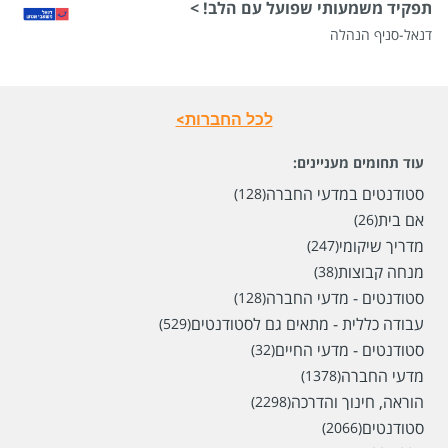
תפקיד משמעותי שפועל עם הלב! >
דנאל-סניף הנהלה
לכל החברות>
עוד תחומים מעניינים:
סטודנטים במדעי החברה
(128)
אם בית
(26)
מדריך שיקומי
(247)
מנחה קבוצות
(38)
סטודנטים - מדעי החברה
(128)
עבודה כללית - מתאים גם לסטודנטים
(529)
סטודנטים - מדעי החיים
(32)
שכר
המעסיק לא סיפר לנו
מדעי החברה
(1378)
סוג משרה
משרה מלאה,
משרה חלקית,
משמרות
הוראה, חינוך והדרכה
(2298)
מיקום
מודיעין מכבים רעות,
בית שמש,
נס הרים,
מבשרת
סטודנטים
(2066)
ציון,
צור הדסה,
ירושלים,
מעלה אדומים,
כפר