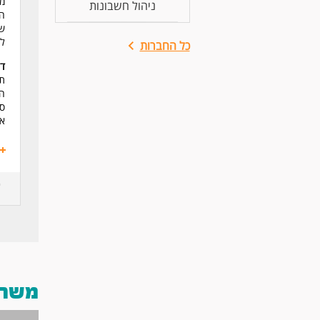
מ
ניהול חשבונות
הח
שכר:
לה
כל החברות
דר
תעו
הי
סד
אנ
משרות