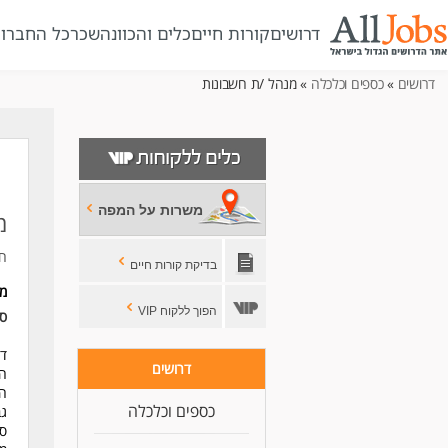
דרושים
קורות חיים
כלים והכוונה
שכר
כל החברו
דרושים
»
כספים וכלכלה
» מנהל /ת חשבונות
משרות על המפה
מ
חב
בדיקת קורות חיים
מ
הפוך ללקוח VIP
סו
דר
דרושים
הת
הו
כספים וכלכלה
גב
סי