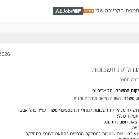
ת
מפת הקריירה שלי
AllJobs VIP
2026
נהל /ת חשבונות
רה חסויה
יקום המשרה:
תל אביב יפו
ג משרה:
משרה מלאה
ו
עבודה זמנית
וש /ה מנהל /ת חשבונות למחלקת הכספים למשרד עו''ד בתל אביב!
פקיד כולל:
צאת חשבוניות מס.
ייה.
וע במשימות שוטפות במחלקת הכספים בהתאם לצורכי המחלקה.