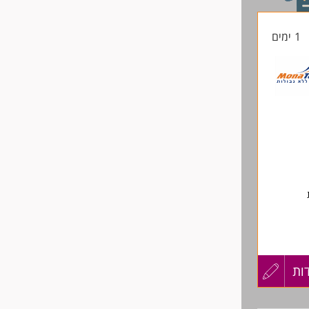
1 ימים
ות
עדכון
קורות