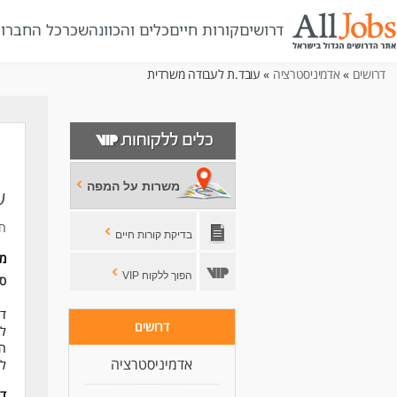
דרושים
קורות חיים
כלים והכוונה
שכר
כל החברו
דרושים
»
אדמיניסטרציה
» עובד.ת לעבודה משרדית
משרות על המפה
ע
חב
בדיקת קורות חיים
מ
הפוך ללקוח VIP
סו
דר
דרושים
לע
הע
אדמיניסטרציה
ל
דר