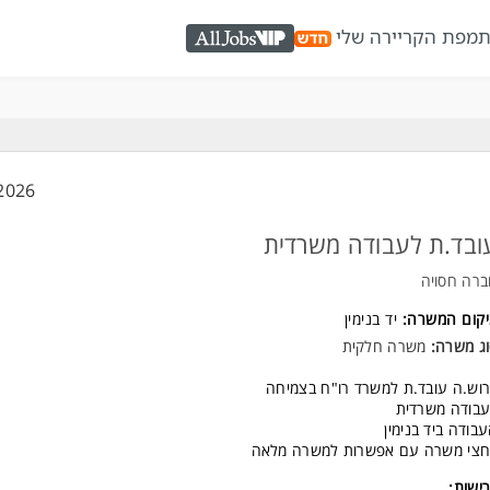
ת
מפת הקריירה שלי
AllJobs VIP
2026
ובד.ת לעבודה משרדית
רה חסויה
יקום המשרה:
יד בנימין
ג משרה:
משרה חלקית
וש.ה עובד.ת למשרד רו"ח בצמיחה
בודה משרדית
בודה ביד בנימין
חצי משרה עם אפשרות למשרה מלאה
ישות: