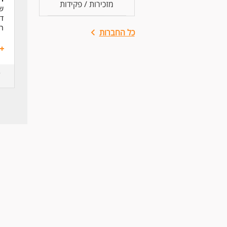
מזכירות / פקידות
שי
די
רצ
כל החברות