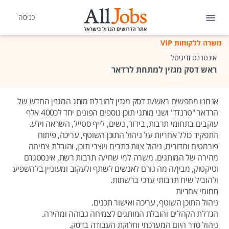
כניסה
משרה ללקוחות VIP
אינטרנט ודיגיטל
ראש דסק מגזין למתחת לרדאר
אנחנו מחפשים ראש/ת דסק מגזין להובלת מותג המגזין החדש של
הרדאר "טרנדז" ושני מותגי תוכן נוספים הפונים יחד לכ400 אלף
עוקבים בתחומי תרבות, בידור, נשים, לייף סטייל, השראה וידע.
התפקיד כולל אחריות על ניהול התוכן השוטף, עריכה, פיתוח
פורמטים ומדורים, ניהול צוות כתבים ויוצרי תוכן, והובלת צמיחה
מהירה של המותגים. משרה למי שחי/ה תרבות רשת, אינסטגרם
וטיקטוק, מבין/ה מה גורם לאנשים לשתף ולעקוב ומעוניין בלהשפיע
ולהוביל שיח תרבותי ערכי ברשתות.
תחומי אחריות
ניהול התוכן השוטף, עריכה ואישור תכנים.
הגדלת הקהלים והובלת המותגים לצמיחה גבוהה ומהירה.
ניהול סדר היום המערכתי וחלוקת העבודה בדסק.