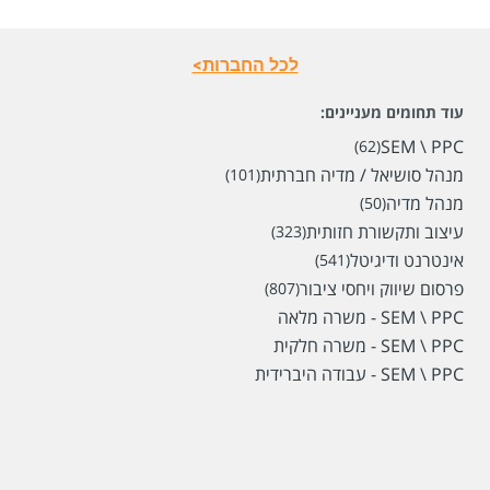
לכל החברות>
עוד תחומים מעניינים:
SEM \ PPC
(62)
מנהל סושיאל / מדיה חברתית
(101)
מנהל מדיה
(50)
עיצוב ותקשורת חזותית
(323)
אינטרנט ודיגיטל
(541)
פרסום שיווק ויחסי ציבור
(807)
SEM \ PPC - משרה מלאה
שכר
המעסיק לא סיפר לנו
SEM \ PPC - משרה חלקית
סוג משרה
פרילנס,
עבודה זמנית,
משרה חלקית
SEM \ PPC - עבודה היברידית
מיקום
עבודה מהבית
לפני 20 ימים