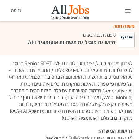
כניסה
משרה חמה
סיסנת תוכנה בע"מ
דרוש /ה מוביל /ת תשתיות אוטומציה ו-AI
לארגון פיננסי מוביל, יציב וטכנולוגי דרוש/ה Senior SDET מנוסה
להשתלבות בצוות עילית מולטי-דיסציפלינרי, המוביל את מהפכת ה-
AI הארגונית. צוות תשתיות האוטומציה בחטיבה הטכנולוגית אחראי
על פיתוח פלטפורמות איכות מתקדמות, כלים ארגוניים ויכולות
Generative AI חכמות המשרתות את כלל יחידות הפיתוח בחברה
(Web, Mobile, מערכות ליבה ועוד). זו הזדמנות יוצאת דופן להוביל
משימות מקצה לקצה, לעבוד בסביבה אג'ילית ודינמית, ולהיות
שותף/ה בעיצוב הארכיטקטורה ופיתוח פתרונות AI Agents ו-RAG
מתקדמים בעולם האוטומציה הארגוני!
דרישות המשרה:
5+ שנות ניסיון בפיתוח backend / Full-Stack.