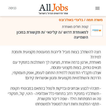
כניסה
משרה חמה
/
בלעדי באולג'ובס
קופת חולים מאוחדת
למאוחדת דרוש /ה קלינאי /ת תקשורת במכון
השמיעה
רוצה להשתלב בצוות מוביל וליהנות ממעטפת מקצועית ותומכת
למידה?
מאוחדת, ארגון ברמה אחרת, מציעה לך השתלבות בתפקיד עם
תנאים נוחים, בצוות מקצועי ומנוסה.
אצלנו תקבל/י הזדמנות ללמידת התחום לעומק, אופק תעסוקתי,
הדרכות והשתלמויות מקצועיות ומגוון אפשרויות קידום!
- תזכה/י לבצע אבחונים ובדיקות ולטפל בהתאם במבוטחי הקופה
- תשתלב/י בתפקיד רחב בתחומי כלל אוכלוסיה - היגוי, קול, תפקודי
פה או התפתחות הילד - שפה דיבור ותקשורת.
- תתן/י המלצות וחוות דעת למטופל ולמשפחתו