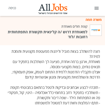
כניסה
משרה חמה
קופת חולים מאוחדת
למאוחדת דרוש /ה קלינאית תקשורת התפתחותית
רחובות /לוד
רוצה להשתלב בצוות מוביל וליהנות ממעטפת מקצועית ותומכת
למידה?
מאוחדת, ארגון ברמה אחרת, מציעה לך השתלבות בתפקיד עם
תנאים נוחים, בצוות מקצועי ומנוסה.
אצלנו תקבל/י הזדמנות ללמידת התחום לעומק, אופק תעסוקתי,
הדרכות והשתלמויות מקצועיות ומגוון אפשרויות קידום!
- תזכה/י לבצע אבחונים ובדיקות ולטפל בהתאם במבוטחי הקופה
- תשתלב/י בתפקיד רחב בתחומי כלל אוכלוסיה - היגוי, קול, תפקודי
פה או התפתחות הילד - שפה דיבור ותקשורת.
- תתן/י המלצות וחוות דעת למטופל ולמשפחתו