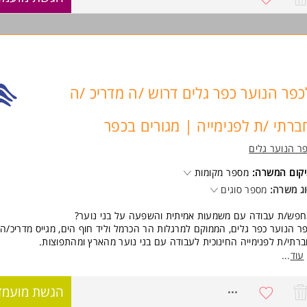
רכז
רכז התעסוקתי המיועד לאוכלוסיית זכאי סל שיקום בבריאות הנפש.
רכז פתוח ימים א- ה בשעות הבוקר
קיף המשרה חלקי
כפר הנוער כפר גלים דרוש /ה מדריכ /ה
ישות:
נפש.
ברתי /ת לפנימייה | מגורים בכפר
יים.
.
ר הנוער גלים
ס.
ת.
קום המשרה:
מספר מקומות
ה.
ג משרה:
מספר סוגים
ת.
המשרה מיועדת לנשים וגברים כאחד. המשרה מיועדת לנשים ולגברים כאחד.
פש/ת עבודה עם משמעות אמיתית והשפעה על בני נוער?
ר הנוער כפר גלים, הממוקם למרגלות הר הכרמל וליד חוף הים, מגייס מדריכ/ה
וד משרות ומידע על האגודה לבריאות הציבור >
רתי/ת לפנימייה החינוכית לעבודה עם בני נוער מהארץ ומהתפוצות.
עוד
...
 חינוך הוא שליחות עבורך, יש לך יכולת להוביל, להוות דמות משמעותית ולעבו
וות מקצועי ומשפחתי - מקומך איתנו!
8765933
הגשת מועמד
 כולל התפקיד?