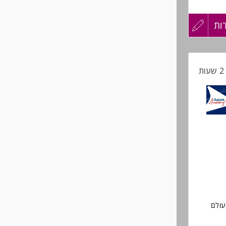
ות
עדכון
קורות
ת
החיים
לפני
שליחה
עולם