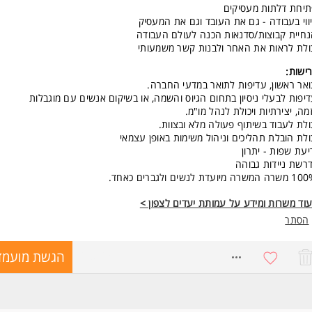
יחת דלתות מעסיקים
ווי בעבודה - גם את העובד וגם את המעסיק
חיית קבוצות/סדנאות הכנה לעולם העבודה
ולת לראות את האחר ולבנות קשר משמעותי
ישות:
אר ראשון, עדיפות לתואר במדעי החברה.
יפות לבעלי ניסיון בתחום הגיוס והשמה, או בשיקום אנשים עם מוגבלות
זמה, יצירתיות ויכולת לנהל מו"מ.
ולת לעבוד בשיתוף פעולה מלא ובצוות.
ולת הובלת תהליכים וניהול משימות באופן עצמאי
יעת שפות - יתרון
רשת ניידות גבוהה
 המשרה מיועדת לנשים ולגברים כאחד.
וד משרות ומידע על עמותת יעדים לצפון >
הסתר
8685230
הגשת מועמד