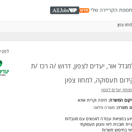
ת
מפת הקריירה שלי
AllJobs VIP
חוז צפון
לפני 1 שעו
מגדל אור, יעדים לצפון, דרוש /ה רכז /ת
ידום תעסוקה, למחוז צפון
ותת יעדים לצפון
יקום המשרה:
חיפה
ו
קרית אתא
ג משרה:
משרה מלאה
וע במציאת עבודה לאנשים עם מוגבלות
יית תוכנית ליווי והכוון תעסוקתי
ווי בחיפוש משרות