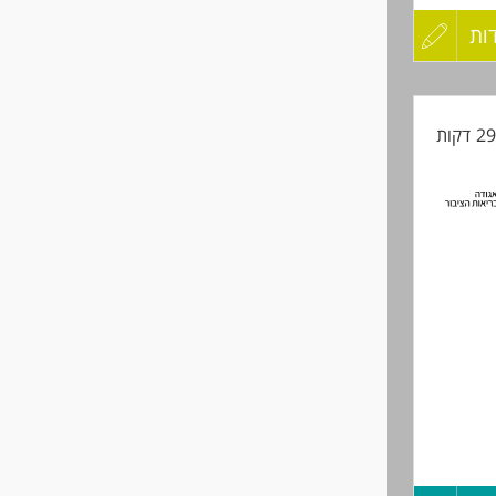
ות
עדכון
קורות
החיים
לפני
שליחה