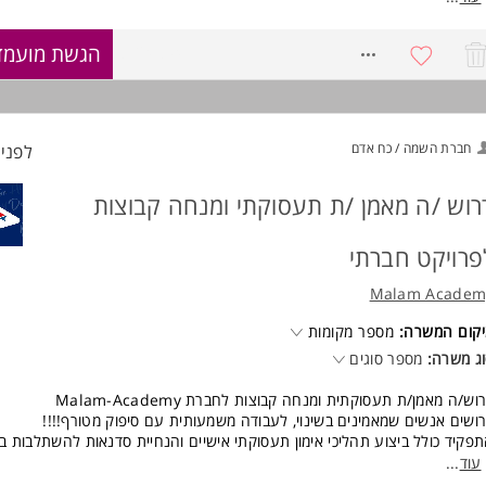
הדרכה מקצועית מובטחת.
8724894
הגשת מועמד
ה כדאי לעבוד אצלנו?
עמותת אנוש היא העמותה המובילה בישראל בתחום בריאות הנפש.
יכולת להשפיע באופן משמעותי על רווחת המתמודדים ושיקומם.
מענק קליטה לעובדים חדשים.
חברת השמה / כח אדם
לפני 2 שעו
קבלת הדרכה וליווי מקצועי.
יציאה ללימודים, קורסים והכשרות.
רוש /ה מאמן /ת תעסוקתי ומנחה קבוצות
קף משרה: 100%-80%
פרויקט חברתי
ישות:
 צריך שיהיה לך?
Malam Academ
תואר ראשון- יתרון.
קום המשרה:
מספר מקומות
ניידות עם רכב.
ג משרה:
מספר סוגים
כונות לעבודה אחר הצהריים
הכרת שוק העבודה לצורך איתור וגיוס מעסיקים פוטנציאלים.
וש/ה מאמן/ת תעסוקתית ומנחה קבוצות לחברת Malam-Academy
הכרת תחום ההחלמה, שילוב ושיקום של נפגעי נפש בקהילה.
ושים אנשים שמאמינים בשינוי, לעבודה משמעותית עם סיפוק מטורף!!!!
אוריינטציה שיווקית, עמידה בלחץ ויכולת לפיתוח והובלת תהליכים.
פקיד כולל ביצוע תהליכי אימון תעסוקתי אישיים והנחיית סדנאות להשתלבות ב
יכולת עבודה עצמאית.
תעסוקה
עוד
...
משרה מיועדת לנשים וגברים כאחד* המשרה מיועדת לנשים ולגברים כאחד.