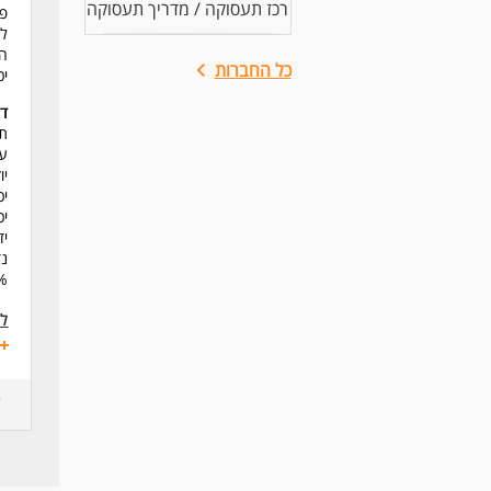
רכז תעסוקה / מדריך תעסוקה
פת
לי
הנ
כל החברות
יכ
דר
תו
עד
יו
יכ
יכ
יד
נד
100% משרה
לע