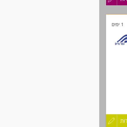
קורות
1 ימים
החיים
לפני
שליחה
ד כחלק
ות
עדכון