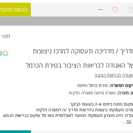
ושים לערים: ירושלים ודימונה
8690806
הגשת מועמד
שרה מיועדת לנשים ולגברים כאחד.
וד משרות ומידע על עמותת אנוש >
ישות:
אר ראשון
ודת אימון/הנחיית קבוצות - יתרון
לפני 29 דקות
שה חיובית וערכית ורצון לחולל שינוי באנשים
יטה בשפה העברית/ערבית המשרה מיועדת לנשים ולגברים כאחד.
דריך / מדריכה תעסוקה למרכז ניצוצות
ד משרות ומידע על Malam Academy >
ל האגודה לבריאות הציבור בטירת הכרמל
גודה לבריאות הציבור
יקום המשרה:
טירת כרמל
ו
חיפה
ג משרה:
משרה מלאה ומשרה חלקית
קום פתוח בימים א-ה בשעות הבוקר
רכז תעסוקתי ניצוצות נידרש/ת מדריך /ה למשרה חלקית
רכז היינו מועדון תעסוקתי המיועד לאוכלוסיית זכאי סל שיקום בבריאות הנפש.
ועדון פתוח בשעות הבוקר בימים א-ה
עוד
...
פקיד כולל: