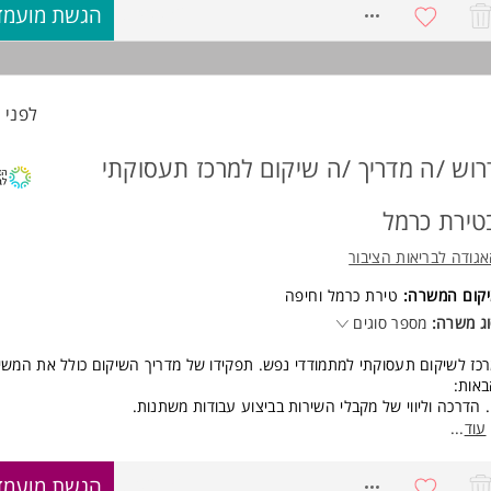
8740032
הגשת מועמד
השיקום
עסוקתי.
כז
עבודות
קבלי השירות).
לפני 39 דקות
נים
שיקום
רוש /ה מדריך /ה שיקום למרכז תעסוקתי
כז
ישות:
טירת כרמל
פטיה, הכלה ותקשורת בינאישית גבוהה
ירתיות, יכולת הובלת תהליכים
גודה לבריאות הציבור
ישות, ידע בשפה הרוסית ויכולת עבודה בצוות המשרה מיועדת לנשים ולגברים 
יקום המשרה:
טירת כרמל
ו
חיפה
וד משרות ומידע על האגודה לבריאות הציבור >
ג משרה:
מספר סוגים
כז לשיקום תעסוקתי למתמודדי נפש. תפקידו של מדריך השיקום כולל את המשי
אות:
תנות.
שיות.
עוד
...
נים.
טים.
8702136
הגשת מועמד
ילה.