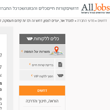
דרושים
קורות חיים
כלים והכוונה
שכר
כל החברו
דרושים
»
מדעי החברה
» למגדל אור, יעדים לצפון, דרוש /ה רכז /ת קידום תעסוקה, למ
משרות על המפה
ל
ק
בדיקת קורות חיים
עמ
הפוך ללקוח VIP
מ
סו
דרושים
סי
הוראה, חינוך והדרכה
בנ
לי