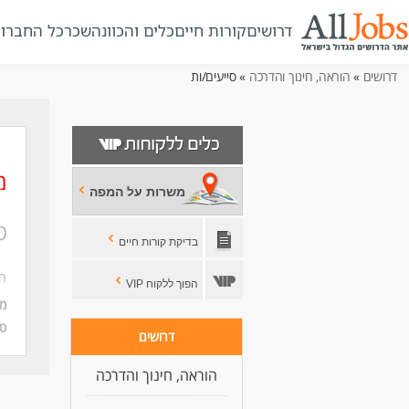
דרושים
קורות חיים
כלים והכוונה
שכר
כל החברו
דרושים
»
הוראה, חינוך והדרכה
» סייעים/ות
מ
משרות על המפה
ס
בדיקת קורות חיים
ח
הפוך ללקוח VIP
מי
סו
דרושים
הוראה, חינוך והדרכה