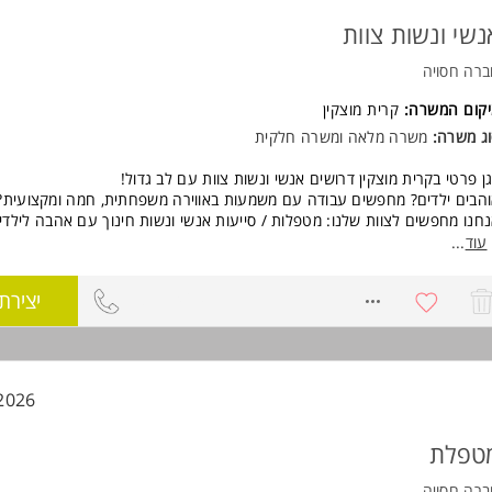
נשי ונשות צוות
רה חסויה
יקום המשרה:
קרית מוצקין
ג משרה:
משרה מלאה ומשרה חלקית
ן פרטי בקרית מוצקין דרושים אנשי ונשות צוות עם לב גדול!
הבים ילדים? מחפשים עבודה עם משמעות באווירה משפחתית, חמה ומקצועית?
חנו מחפשים לצוות שלנו: מטפלות / סייעות אנשי ונשות חינוך עם אהבה לילדי
רה מלאה או משרה חלקית
עוד
...
אים גם לסטודנטים
יבת עבודה נעימה ותומכת
8771469
יצירת
אים טובים למתאימים
ילת עבודה בתחילת שנת הלימודים
 אתם מחפשים מקום שבו תוכלו להשפיע, להתפתח ולהיות חלק מצוות איכותי 
כיר אתכם! המשרה מיועדת לנשים ולגברים כאחד.
2026
טפלת
רה חסויה