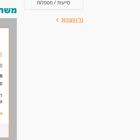
סייעות / מטפלות
משרות
כל החברות
ד
מר
מי
סו
לצ
ומ
מה
- 
- 
- 
- 