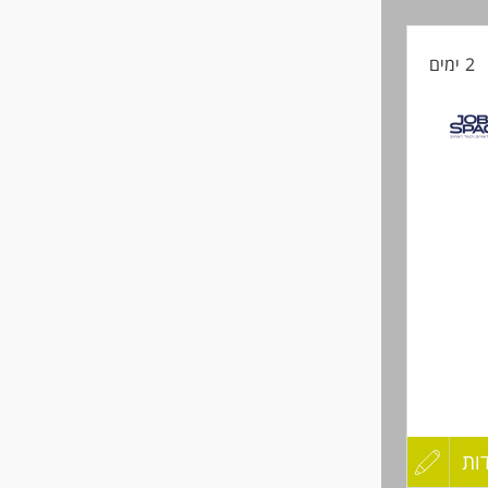
קורות
2 ימים
החיים
לפני
שליחה
לאה
ות
עדכון