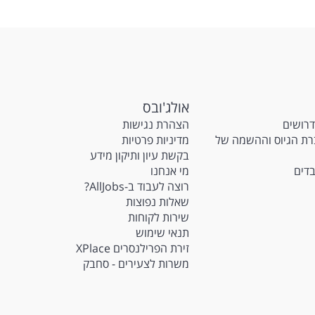
אולג'ובס
דרושים
הצהרת נגישות
M - חברת הגיוס וההשמה של
מדיניות פרטיות
בקשת עיון ותיקון מידע
בדים
מי אנחנו
רוצה לעבוד ב-AllJobs?
שאלות נפוצות
שירות לקוחות
תנאי שימוש
זירת הפרילנסרים XPlace
משרות לצעירים - סחבק