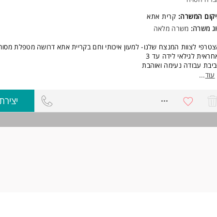
יקום המשרה:
קרית אתא
ג משרה:
משרה מלאה
טרפי לצוות המנצח שלנו- למעון איכותי וחם בקריית אתא דרושה מטפלת מסור
חראית לגילאי לידה עד 3
יבת עבודה נעימה ואוהבת
מח להכיר אותך ולהזמין אותך למשפחה שלנו.
עוד
...
ישות:
8720272
יצירת
חנו מחפשות אישה עם לב גדול, אהבה לילדים, סבלנות ורצון להיות חלק מצוות
פחתי, מקצועי ותומך
סיון בתחום - יתרון. המשרה מיועדת לנשים ולגברים כאחד.