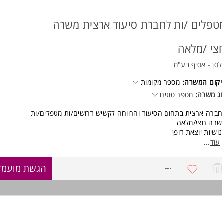
טפלים /ות לחברת סיעוד ארצית משרה
צי /מלאה
סן - אסיף בע"מ
קום המשרה:
מספר מקומות
ג משרה:
מספר סוגים
ברה ארצית בתחום הסיעוד והרווחה לקשיש דרושים/ות מטפלים/ות
שרה חצי/מלאה
ושיות יוצאת דופן
עוד
...
ישות:
וגלים להעניק אהבה ענקית
8443002
הגשת מועמד
הבים עבודה מאתגרת ומגוונת
לי תחושת שליחות פנימית
לנות אין סופית המשרה מיועדת לנשים ולגברים כאחד.
וד משרות ומידע על אלסן - אסיף בע"מ >