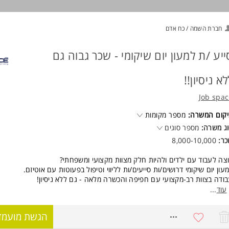
אים טובים למתאימים /ות.
חברת השמה / כח אדם
ישות:
 אנחנו מחפשים?
אהבה לילדים ורצון להעניק.
ייע /ת למעון יום שיקומי - שכר גבוה גם
אחריות, מסירות ויחסי אנוש מצוינים.
אנרגיה חיובית, סבלנות וחיוך.
לא ניסיון!!
ניסיון בתחום - יתרון, אך לא חובה.
המשרה מיועדת לנשים ולגברים כאחד.
Job spa
וד משרות ומידע על מרכז חוגים מירי חזן בע"מ >
קום המשרה:
מספר מקומות
ג משרה:
מספר סוגים
כר:
8,000-10,000
צה לעבוד עם ילדים ולהיות חלק מצוות מקצועי ומשפחתי?
עון יום שיקומי דרושים/ות סייעים/ות לליווי וטיפול בפעוטות עם אוטיזם.
ודה בצוות רב-מקצועי עם חפיפה והכשרה מלאה - גם ללא ניסיון!
עוד
...
פקיד:
ווי וטיפול בפעוטות עם אוטיזם, עבודה בצוות רב-מקצועי, עם חפיפה והכשרה מ
8728662
הגשת מועמד
חילת הדרך.