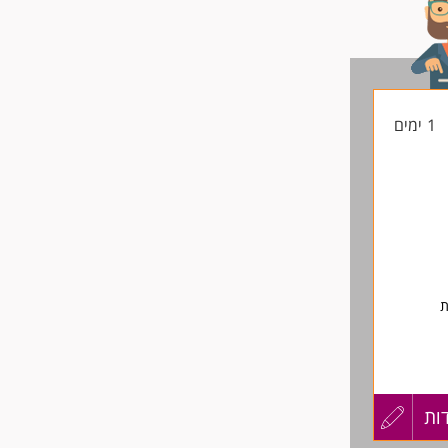
1 ימים
ת
ות
עדכון