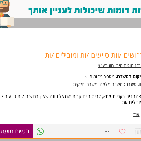
 דומות שיכולות לעניין אותך
רושים /וות סייעים /ות ומובילים /ות
כז חוגים מירי חזן בע"מ
קום המשרה:
מספר מקומות
ג משרה:
משרה מלאה ומשרה חלקית
הרונים בקריית אתא, קרית חיים קרית שמואל ונווה שאנן דרושים /וות סייעים /ו
ובילים /ות
 מחכה לכן אצלנו?
עוד
...
מערך פעילויות עשיר ומוכן מראש בכל יום.
סביבת עבודה חמה, משפחתית ותומכת.
8764949
הגשת מועמד
עבודה משמעותית עם ילדים באווירה נעימה.
ליווי והדרכה מקצועיים.