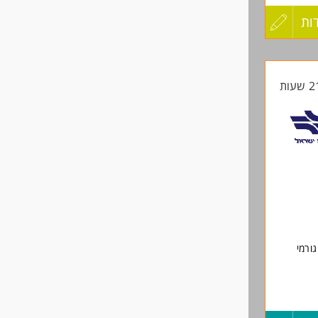
ות
עדכון
יקטי תשתית/
קורות
החיים
לפני
שליחה
ים: בני
י
יות
ורמי