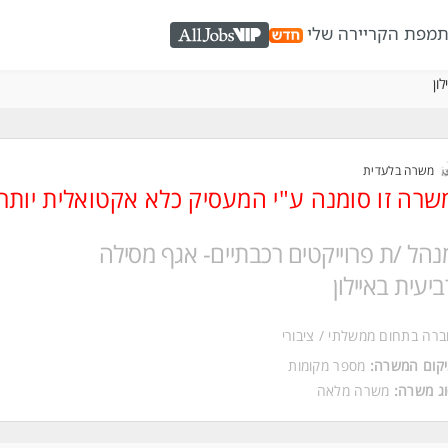
ת
מפת הקריירה שלי
AllJobs VIP
ון
משרה בלעדית
שרה זו סומנה ע"י המעסיק כלא אקטואלית יותר
נהל /ת פרוייקטים רכבתיים- אגף מסילה
ביעית באיילון
רה בתחום ממשלתי / ציבורי
קום המשרה:
מספר מקומות
ג משרה:
משרה מלאה