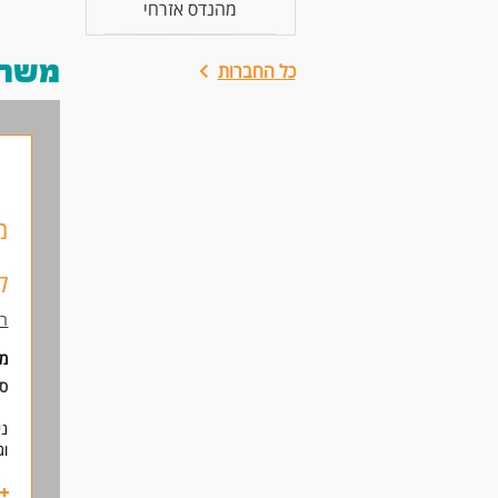
מהנדס אזרחי
משרות
כל החברות
מ
ל
רכ
מ
סו
ני
וג
דר