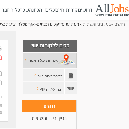
דרושים
קורות חיים
כלים והכוונה
שכר
כל החברו
דרושים
»
בניין, בינוי ותשתיות
» מנהל /ת פרוייקטים רכבתיים- אגף מסילה רביעית באייל
מ
משרות על המפה
מ
בדיקת קורות חיים
ר
הפוך ללקוח VIP
חב
מי
דרושים
סו
בניין, בינוי ותשתיות