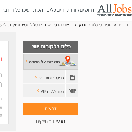
דרושים
קורות חיים
כלים והכוונה
שכר
כל החברו
דרושים
»
כספים וכלכלה
» הבנק הבינלאומי מחפש אותך למסלול הכשרה יוקרתי לייע
מ
משרות על המפה
ה
בדיקת קורות חיים
ה
הפוך ללקוח VIP
חב
מי
דרושים
סו
מדעים מדוייקים