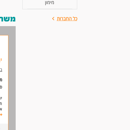
מימון
משרות
כל החברות
י
בנ
מי
סו
יו
תי
אח
גי
גו
סק