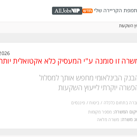
ת
מפת הקריירה שלי
AllJobs VIP
וץ השקעות
2026
שרה זו סומנה ע"י המעסיק כלא אקטואלית יותר
בנק הבינלאומי מחפש אותך למסלול
כשרה יוקרתי לייעוץ השקעות
רה בתחום כלכלה / ביטוח / פיננסים
קום המשרה:
מספר מקומות
ג משרה:
משרה מלאה