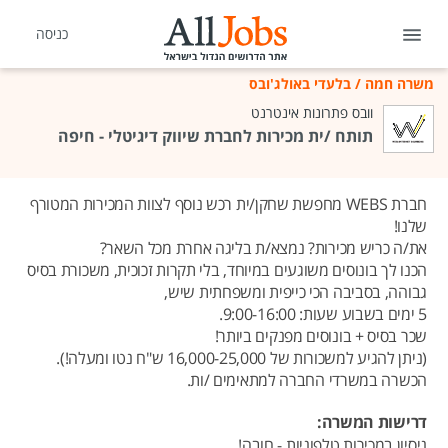
כניסה
משרה חמה
/
בלעדי באולג'ובס
וובס פתרונות אינטרנט
תותח /ית מכירות לחברת שיווק דיגיטלי - חיפה
חברת WEBS מחפשת שחקן/ית רכש נוסף לצוות המכירות המטורף
שלנו!
את/ה כריש מכירות? נמצא/ת בליגה אחרת מכל השאר?
הכנו לך בונוסים משוגעים במיוחד, בלי תקרות זכוכית, משכורת בסיס
גבוהה, בסביבה הכי כייפית ומשפחתית שיש,
5 ימים בשבוע שעות: 9:00-16:00.
שכר בסיס + בונוסים מפנקים ביותר!
(ניתן להגיע למשכורות של 16,000-25,000 ש"ח נטו ומעלה!).
הכשרה במשרדי החברה למתאימים /ות.
דרישות המשרה:
ניסיון במכירות טלפוניות - חובה!