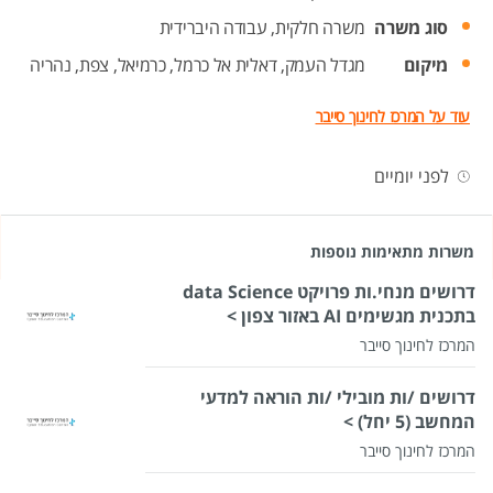
סוג משרה
משרה חלקית,
עבודה היברידית
מיקום
מגדל העמק,
דאלית אל כרמל,
כרמיאל,
צפת,
נהריה
עוד על המרכז לחינוך סייבר
לפני יומיים
משרות מתאימות נוספות
דרושים מנחי.ות פרויקט data Science
בתכנית מגשימים AI באזור צפון >
המרכז לחינוך סייבר
דרושים /ות מובילי /ות הוראה למדעי
המחשב (5 יחל) >
המרכז לחינוך סייבר