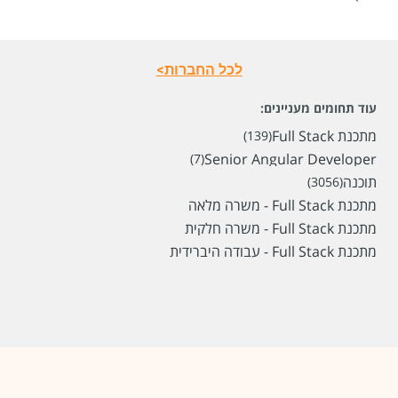
שכר
המעסיק לא סיפר לנו
סוג משרה
עבודה היברידית,
משרה מלאה
לכל החברות>
מיקום
בית שמש,
ירושלים,
מעלה אדומים,
מודיעין עילית
עוד תחומים מעניינים:
מתכנת Full Stack
לפני חודש
(139)
Senior Angular Developer
(7)
תוכנה
(3056)
מתכנת Full Stack - משרה מלאה
מתכנת Full Stack - משרה חלקית
מתכנת Full Stack - עבודה היברידית