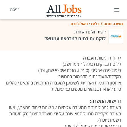
כניסה
משרה חמה
/
בלעדי באולג'ובס
קופת חולים מאוחדת
לוקח /ת דמים למרפאת עמנואל
לקיחת דגימות מעבדה
קליטת נבדקים (בתהליך ממוחשב)
טיפול פרה-אנליטי (סירכוז, הנכת איסופי שתן, וכו')
הקלדת/תעוד נתוני הדגימות במחשב
איחסון הדגימות ואחריות לשינוען למעבדה המרכזית בהתאם לנהלים
סיוע לאח/ות בנושאים נוספים כסייעים/ות
דרישות המשרה:
תעודת גמר לימודים המעידה על סיום 12 שנות לימוד מהארץ, ו/או
תעודה מקבילה מחו"ל המאושרת על ידי משרד החינוך (רק תעודות
רשמיות יוכרו).
קורס לקיחת דמים - מגיל 14 שנים