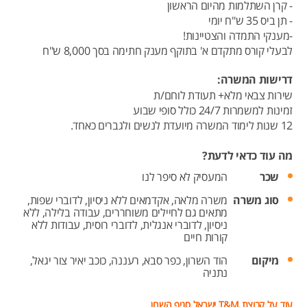
- קרן השתלמות מהיום הראשון
- תן ביס 35 ש"ח יומי
-מענקי התמדה והצטיינות!
לבעלי קורס מתקדם א' בתוקף מענק חתימה בסך 8,000 ש"ח
דרישות המשרה:
שירות צבאי מלא+ תעודת לוחם/ת
זמינות למשמרות 24/7 כולל סופי שבוע
12 שנות לימוד המשרה מיועדת לנשים ולגברים כאחד.
מה עוד כדאי לדעת?
שכר
המעסיק לא סיפר לנו
סוג משרה
משרה מלאה,
אקדמאים ללא ניסיון,
לדוברי שפות,
מתאים גם לחיילים משוחררים,
עבודה בלילה,
ללא
ניסיון,
לדוברי אנגלית,
לדוברי רוסית,
עבודות ללא
קורות חיים
מיקום
הוד השרון,
כפר סבא,
רעננה,
כוכב יאיר צור יגאל,
נתניה
עוד על קבוצת T&M ישראל סניף השרון