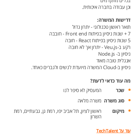
בכלים מתקדמים
וכן עבודה בחברה איכותית.
דרישות המשרה:
תואר ראשון טכנולוגי - יתרון גדול
7 + שנות ניסיון בפיתוח Front end - חובבה
5 שנות ניסיון בפיתוח React - חובה
רקע ב-Veu.js - יתרון אך לא חובה
ניסיון ב- Node.js
אנגלית טובה מאוד
ניסיון ב-Cloud המשרה מיועדת לנשים ולגברים כאחד.
מה עוד כדאי לדעת?
שכר
המעסיק לא סיפר לנו
סוג משרה
משרה מלאה
מיקום
ראשון לציון,
תל אביב יפו,
רמת גן,
גבעתיים,
רמת
השרון
עוד על TechTalent