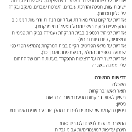
אחריות על פיתוח וטיפוח המשאב האנושי (כגון: גיוס עובדים, ניהול
ישיבות צוות, חניכה והדרכת עובדים, הערכות עובדים, מעקב ובקרה
על גליון נוכחות).
אחריות על קיום נהלי מאוחדת ועל קיום הנחיות ודרישות הממונים
המקצועיים (רוקח ראשי ומנהל תפעול בתי מרקחת).
אחריות לניהול הכספים בבית המרקחת (עמידה בביקורות פנימיות
וחיצוניות, קיום דיווח נדרש)
אחריות על מלאי הפריטים הקיים בבית המרקחת (המלאי הפיזי כפי
שיתועד בספירות המלאי, מניעת פחת ואבדן וכו').
אחריות לשמירה על "רציפות התפקוד" בעתות חירום של התחום
עליו ממונה בשגרה
דרישות המשרה:
השכלה:
תואר ראשון ברוקחות
רישיון לעסוק ברוקחות מטעם משרד הבריאות
ניסיון:
ניסיון כרוקח/ת של שנתיים לפחות במהלך ארבע השנים האחרונות
המשרה מיועדת לנשים ולגברים כאחד
תינתן עדיפות למועמדים/ות עם מוגבלות