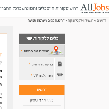
דרושים
קורות חיים
כלים והכוונה
שכר
כל החברו
דרושים
»
חשמל ואלקטרוניקה
» דרוש.ה מקים מערכות תנועה
משרות על המפה
ד
ק
בדיקת קורות חיים
מי
הפוך ללקוח VIP
סו
תנ
דרושים
תי
לא
כללי וללא ניסיון
ומ
הת