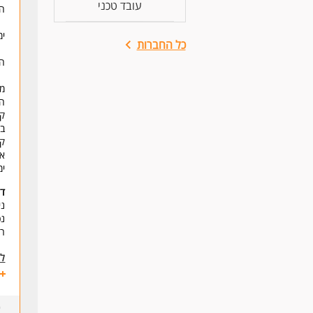
עובד טכני
הע
ימים
כל החברות
המש
מה
הז
קו
בו
קנ
אפ
ימ
דר
ני
נכ
רי
לע