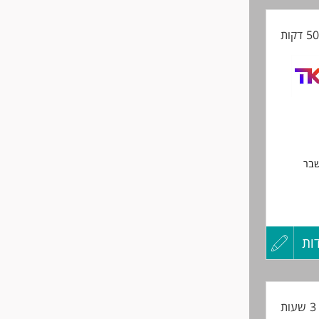
קורות
החיים
ישי-
לפני
שליחה
ות
עדכון
ה באתר
קורות
ת
החיים