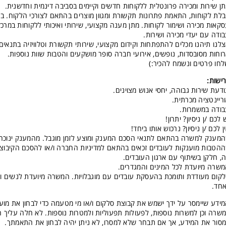
ן שירות ומכירה פרונטלית ללקוחות חדשים וקיימים בסביבה דינמית וחדשנית.
לת לקוחות, התאמת פתרונות תקשורת ומגוון מוצרים בהתאם לצורכי הלקוח. בי
קאות מכירה ושימור לקוחות. מתן מענה מקצועי, שירותי ואיכותי ללקוחות במרכז
ודה עם יעדי מכירה ושירות.
לנו תיהנו מכלים להתפתחות וקידום מקצועי, שירותי תקשורת וטלוויזיה בתנאים 
וחות מסובסדות, נופשים, אירועי חברה סופר מושקעים והטבות שוות נוספות.
חו פרטים ונשמח להכיר:)
ישות:
דעת שירות גבוהה, יחסי אנוש מצוינים.
ריינטציה מכרתית.
ודה במשמרות.
 לכם /ן ניסיון? יתרון!
ן לכם /ן ניסיון? נרכוש אותו ביחד!
מענק למשרה בהתאם לתנאי הסכם המענק ומוצע לזמן מוגבל. מהמענק ינוכה מ
הטבות מוענקות לעובדים זכאים בהתאם למדיניות החברה ו/או להסכם הקיבוצ
, חלקן בשיתוף עם ארגון העובדים.
שרה מיועדת לכל המינים והמגדרים.
קום מעודדת ותומכת בהעסקת עובדים עם מוגבלויות. המשרה מיועדת לנשים ו
חד.
ידע שיימסר על ידך ישמש את קבוצת סלקום ו/או מי מטעמה כדי לבחון את מוע
שרה וכן למשרות נוספות, לפעולות תפעוליות ולמטרות נוספות. לא חלה עליך ח
סור את המידע, אך אם תבחר שלא למסרו, לא ניתן יהיה לבחון את התאמתך.