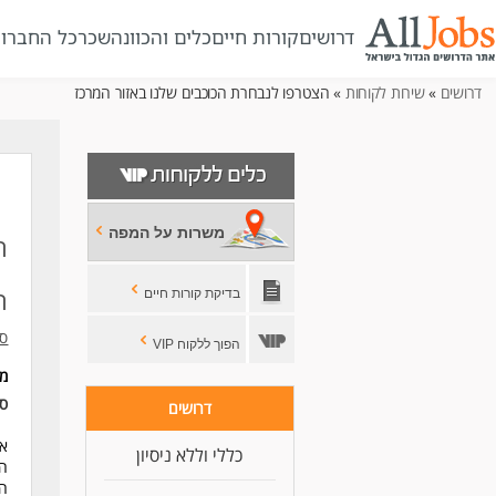
דרושים
קורות חיים
כלים והכוונה
שכר
כל החברו
דרושים
»
שירות לקוחות
» הצטרפו לנבחרת הכוכבים שלנו באזור המרכז
משרות על המפה
ה
ה
בדיקת קורות חיים
סל
הפוך ללקוח VIP
מי
סו
דרושים
אנ
כללי וללא ניסיון
הז
הת