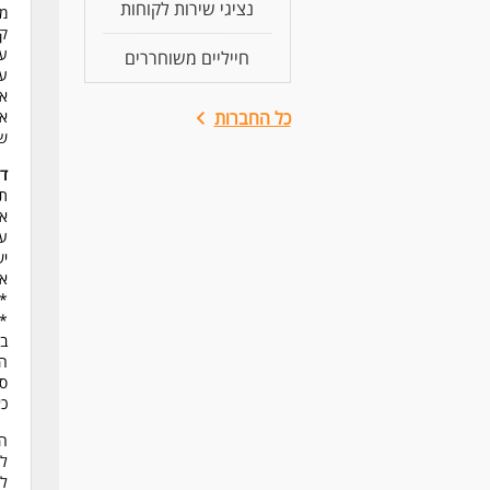
נציגי שירות לקוחות
מת
קב
עס
חייליים משוחררים
עב
אצ
כל החברות
אר
של
דר
תו
או
עב
יש
אי
*ה
*ה
בה
המ
סל
כא
המ
למ
למ