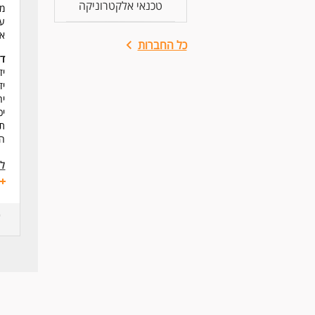
טכנאי אלקטרוניקה
מה
עב
אפ
כל החברות
דר
יד
יד
יח
יכ
תנ
המ
לע