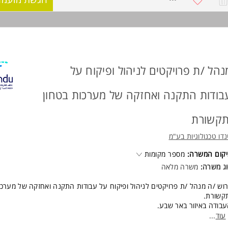
צוע תחזוקה ובדיקות תקופתיות
רכות בסיסיות ללקוחות על שימוש במערכת
פקיד כולל כוננויות סופ"ש (תדירות ממוצעת פעם בחודש +-) ולילה (תדירות מ
 מסבב מסודר בצוות.
ישות:
ע טכני (חשמל / אלקטרוניקה / תחום דומה) - חובה
שיון נהיגה בתוקף - חובה
נהל /ת פרויקטים לניהול ופיקוח על
סיון כטכנאי שירות / עבודת שטח - יתרון
שיון חשמלאי - יתרון משמעותי
בודות התקנה ואחזקה של מערכות בטחון
ריות, עצמאות ויכולת פתרון בעיות המשרה מיועדת לנשים ולגברים כאחד.
וד משרות ומידע על אורד בע"מ >
תקשורת
דו טכנולוגיות בע"מ
קום המשרה:
מספר מקומות
ג משרה:
משרה מלאה
וש /ה מנהל /ת פרויקטים לניהול ופיקוח על עבודות התקנה ואחזקה של מערכו
קשורת.
בודה באיזור באר שבע.
עוד
...
ישות: