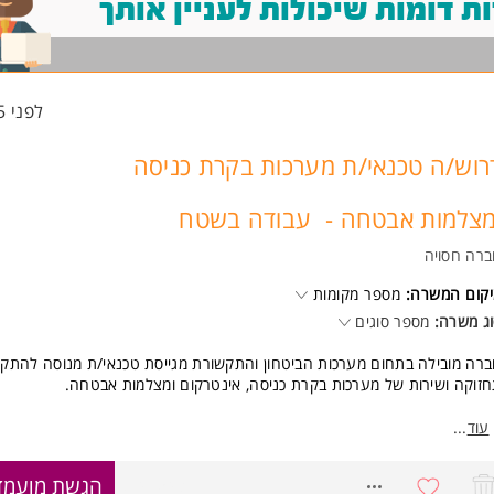
 דומות שיכולות לעניין אותך
לפני 15 שעות
רוש/ה טכנאי/ת מערכות בקרת כניסה
מצלמות אבטחה - עבודה בשטח
רה חסויה
קום המשרה:
מספר מקומות
ג משרה:
מספר סוגים
רה מובילה בתחום מערכות הביטחון והתקשורת מגייסת טכנאי/ת מנוסה להתקנ
זוקה ושירות של מערכות בקרת כניסה, אינטרקום ומצלמות אבטחה.
פקיד כולל:
עוד
...
התקנת מערכות בקרת כניסה, מצלמות CCTV ואינטרקום
תחזוקה שוטפת ומתן שירות ללקוחות
8747543
הגשת מועמד
איתור ופתרון תקלות בשטח