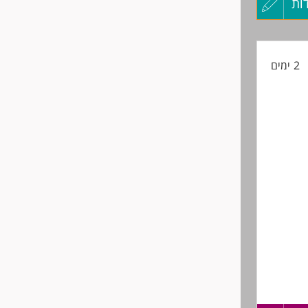
ות
עדכון
קורות
ים ראש
2 ימים
החיים
לפני
שליחה