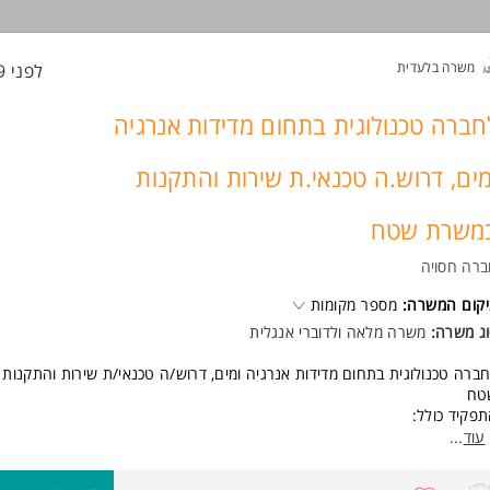
אים טובים למתאים /ה, כולל רכב חברה צמוד
ישות:
משרה בלעדית
לפני 19 שעות
סיון קודם בטיפול והפעלת מערכות מתח נמוך - יתרון משמעותי
המשרה מיועדת לנשים ולגברים כאחד.
חברה טכנולוגית בתחום מדידות אנרגיה
מים, דרוש.ה טכנאי.ת שירות והתקנות
משרת שטח
רה חסויה
קום המשרה:
מספר מקומות
ג משרה:
משרה מלאה ולדוברי אנגלית
ברה טכנולוגית בתחום מדידות אנרגיה ומים, דרוש/ה טכנאי/ת שירות והתקנות
טח
פקיד כולל:
פעול ותחזוקה של מוצרי החברה באתרי הלקוחות באזור המרכז
עוד
...
ינטגרציה של מערכות וניהול קבלני משנה
דע והבנה במערכות מחשוב ותקשורת - יתרון