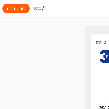
איקון
גיוס עובדים
כניסה
התחברות
2 ימים
ב
 רבות!