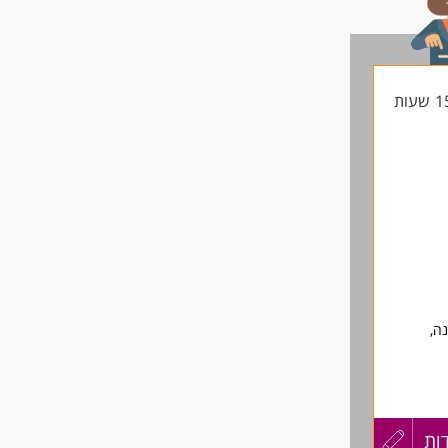
לפני
שליחה
ה,
ות
עדכון