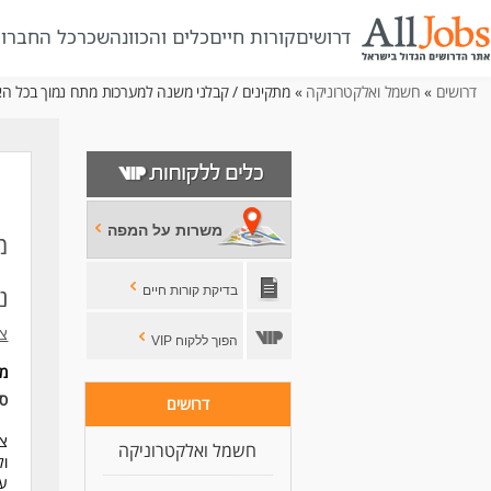
דרושים
קורות חיים
כלים והכוונה
שכר
כל החברו
דרושים
»
חשמל ואלקטרוניקה
» מתקינים / קבלני משנה למערכות מתח נמוך בכל ה
משרות על המפה
מ
נ
בדיקת קורות חיים
צוות 
הפוך ללקוח VIP
מי
סו
דרושים
חשמל ואלקטרוניקה
ול
עם