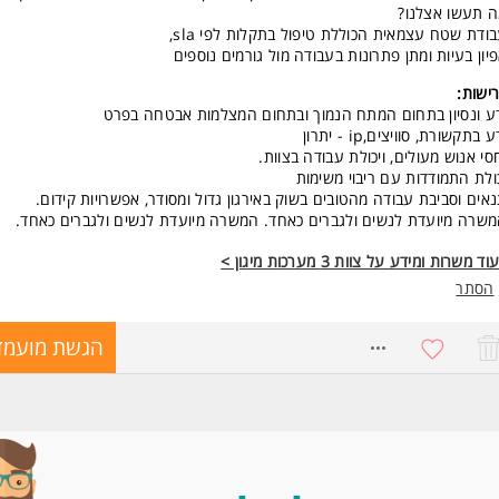
 תעשו אצלנו?
ודת שטח עצמאית הכוללת טיפול בתקלות לפי sla,
יון בעיות ומתן פתרונות בעבודה מול גורמים נוספים
ישות:
ע ונסיון בתחום המתח הנמוך ובתחום המצלמות אבטחה בפרט
ע בתקשורת, סוויצים,ip - יתרון
סי אנוש מעולים, ויכולת עבודה בצוות.
ולת התמודדות עם ריבוי משימות
אים וסביבת עבודה מהטובים בשוק באירגון גדול ומסודר, אפשרויות קידום.
שרה מיועדת לנשים ולגברים כאחד. המשרה מיועדת לנשים ולגברים כאחד.
וד משרות ומידע על צוות 3 מערכות מיגון >
הסתר
8331520
הגשת מועמד