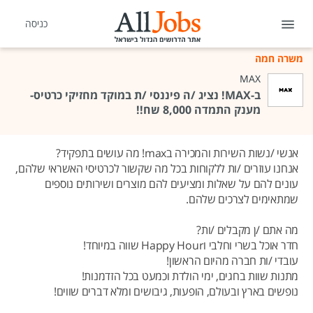
כניסה
משרה חמה
MAX
ב-MAX! נציג /ה פיננסי /ת במוקד מחזיקי כרטיס-
מענק התמדה 8,000 שח!!
אנשי /נשות השירות והמכירה בmax! מה עושים בתפקיד?
אנחנו עוזרים /ות ללקוחות בכל מה שקשור לכרטיסי האשראי שלהם,
עונים להם על שאלות ומציעים להם מוצרים ושירותים נוספים
שמתאימים לצרכים שלהם.
מה אתם /ן מקבלים /ות?
חדר אוכל בשרי וחלבי וHappy Hour שווה במיוחד!
עובדי /ות חברה מהיום הראשון!
מתנות שוות בחגים, ימי הולדת וכמעט בכל הזדמנות!
נופשים בארץ ובעולם, הופעות, גיבושים ומלא דברים שווים!