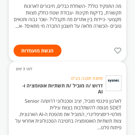
מה התפקיד כולל? -השחלת כבלים, חיבורים לארונות
תקשורת, בדיקות תקינות -עבודת שטח כחלק מצוות
מקצועי -ניידות בין אתרים מה תקבל/י? -שכר גבוה ותנאים
טובים -הכשרה מלאה על חשבון החברה מי מתאים? -א...
הגשת מועמדות
לפני 3 ימים
סיסנת תוכנה בע"מ
דרוש /ה מוביל /ת תשתיות אוטומציה ו-
AI
לארגון פיננסי מוביל, יציב וטכנולוגי דרוש/ה Senior
SDET מנוסה להשתלבות בצוות עילית
מולטי-דיסציפלינרי, המוביל את מהפכת ה-AI הארגונית.
צוות תשתיות האוטומציה בחטיבה הטכנולוגית אחראי על
פיתוח פלט...