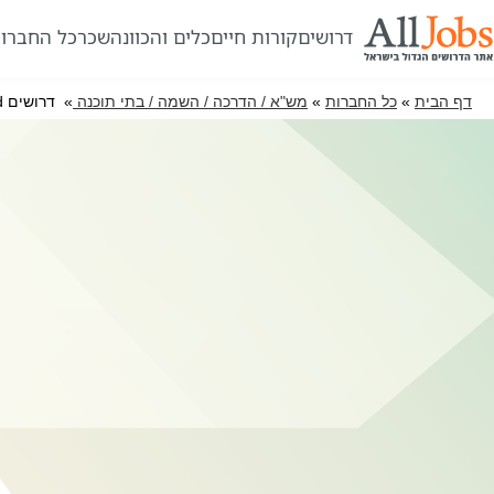
דרושים
קורות חיים
כלים והכוונה
שכר
כל החברו
דף הבית
»
כל החברות
»
מש"א / הדרכה / השמה / בתי תוכנה
» דרושים Top-IT Solutions Ltd