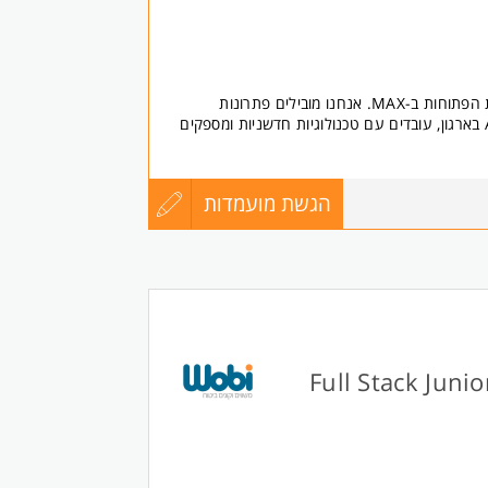
לפחות 3 שנות ניסיון בניהול פרויקטים בקבוצות delivery גדולות מקצה לקצה (איסוף
וי צוותי פיתוח ובדיקות)
קרה שוטפת בהיבטי תכולה ולו"ז
יטקטורות - יתרון
צוות ה-DevOps בתחום התשתיות הפתוחות ב-MAX. אנחנו מובילים פתרונות
סים - יתרון
אינטגרציה מתקדמים ותשתיות API בארגון, עובדים עם טכנולוגיות חדשניות ומספקים
יועדת לנשים ולגברים כאחד.
לות העסקית.
הגשת מועמדות
עדכון
8756594
IBM API Connec
בסביבה מורכבת
קורות
ם ולמידה מתמדת של מוצרים וטכנולוגיות
החיים
לפני
מפתח/ת אינטגרציה מנוסה עם לפחות 4 שנות ניסיון, בעל/ת ניסיון Hands-On ב-
Full Stack Junior - N
IBM API Connect ו/או IBM DataPower, יכולת למידה עצמאית גבוהה, ראייה
שליחה
משקים.