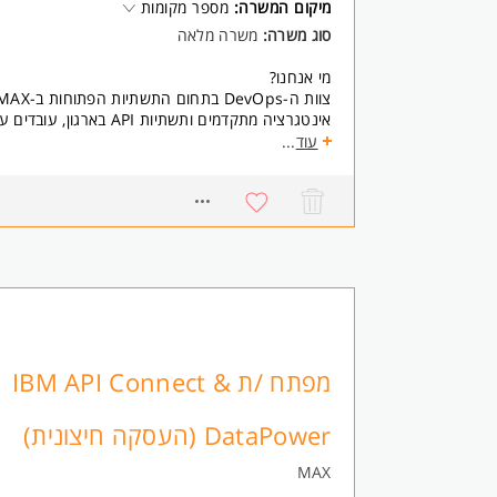
מיקום המשרה:
מספר מקומות
תקשורת ביןאישית מצוינת ויכולת הנעת ממשקים
ניסיון בעבודה בארגון גדול ובסביבה מרובת תהליכים 
סוג משרה:
משרה מלאה
ניסיון מארגון פיננסי / חיסכון ארוך טווח / ביטוח - יתרון
תואר אקדמי / קורס ניתוח מערכות - יתרון המשרה מי
מי אנחנו?
אינטגרציה מתקדמים ותשתיות I
מענה למערכות קריטיות בלב הפעילות העסקית.
עוד
...
במסגרת התפקיד תעסקו ב:
9924
- פיתוח ותחזוקת פתרונות אינטגרציה בסביבת IBM API Connect
- עבודה Hands-On עם IBM DataPower
- טיפול בתקלות שוטפות וקריטיות בסביבה מורכבת
- פיתוח והטמעת APIs בהתאם לסטנדרטים ארגוניים
- הובלת פתרונות טכנולוגיים חדשים ולמידה מתמדת של
דרישות:
מה אנחנו מחפשים?
מפתח /ת IBM API Connect &
IBM API Connect 
מערכתית ויכולת עבודה מול מגוון ממשקים.
DataPower (העסקה חיצונית)
- לפחות 4 שנות ניסיון בפיתוח IBM API Connect - חובה
MAX
- ניסיון מעשי (Hands-On) ב-IBM API Connect ו/או IBM DataPower - חובה
- ניסיון בעבודה עם RESTful APIs - חובה