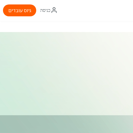
איקון
גיוס עובדים
כניסה
התחברות