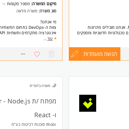
מיקום המשרה:
מספר מקומות
דרישות, ניתוח עסקי, אפיון טכני, ליו
סוג משרה:
משרה מלאה
ניסיון באפיון יישומי WEB ואפליקציות MOBILE
 - יתרון משמעותי
ניהול מקבילי של כמה פרויקטים, ב
מי אנחנו?
רקע בפיתוח, הבנה של מערכות וארכ
צוות ה-DevOps בתחום התשתיות הפתוחות ב-MAX. אנחנו מובילים פתרונות
רקע וניסיון בעולמות הביטוח והפיננ
AP בארגון, עובדים עם טכנולוגיות חדשניות ומספקים
בוגר תואר ראשון רלוונטי המשרה מ
מענה למערכות קריטיות בלב הפעי
עוד
...
לה, יחסי אנוש מצוינים וזמינות
ומאתגרת.
במסגרת התפקיד תעסקו ב:
הגשת מועמדות
עדכון
876
- פיתוח ותחזוקת פתרונות אינטגרציה בסביבת t
- עבודה Hands-On עם IBM DataPower
- טיפול בתקלות שוטפות וקריטיות 
קורות
דותיך. לא חלה עלייך חובה
- פיתוח והטמעת APIs בהתאם לסטנדרטים ארגוניים
קשתך.
 מוצרים וטכנולוגיות
- הובלת פתרונות טכנולוגיים חדשי
החיים
יניות הפרטיות באתר.
משרה בלעדית
דרישות:
מה אנחנו מחפשים?
לפני
מפתח/ת אינטגרציה מנוסה עם לפחות 4 שנות ניסיון, בעל/ת ניסיון Hands-On ב-
מפתח /ת ode.js
ו/או IBM DataPower, יכולת למידה עצמאית גבוהה, ראייה
שליחה
מערכתית ויכולת עבודה מול מגוון מ
ו- React
- לפחות 4 שנות ניסיון בפיתוח IBM API Connect - חובה
Wobi סוכנות לביטוח בע"מ
- ניסיון מעשי (Hands-On) ב-IBM API Connect ו/או IBM DataPower - חובה