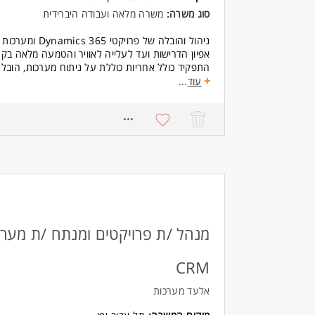
סוג משרה:
משרה מלאה ועבודה היברידית
ניהול והובלה של פר
אפיון הדרישות ועד לעלייה לאוויר והטמעה מלאה ב
התפקיד כולל אחריות כוללת על ניתוח מערכות, הובלת 
וניהול ממשקי עבודה מורכבים בארגון פיננסי גדול.
עוד
...
דרישות:
דרישות חובה:
7007
תקציב, גאנט, אפיון וניתוח מערכות, ניהול גורמים מש
ניסיון Hands On ביישום Daynamics CRM (לפחות 3 ומעלה)- חובה
יחסי אנוש מעולים
שפות: עברית רהוטה ואנגלית ברמה גבוהה המשרה מי
מנהל /ת פרויקטים ומנתח /ת מערכ
CRM
אלעד מערכות