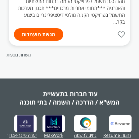
מהנדס.ת חשמל לפרוייקטי הקמה בתחום התשתיות
והאנרגיה ***תחומי אחריות מרכזיים*** תכנון מערכות
החשמל בפרויקטי הקמה מולטי דיסציפלינריים ביצוע
בקר...
הגשת מועמדות
משרות נוספות
עוד חברות בתעשיית
המש"א / הדרכה / השמה / בתי תוכנה
רזומה Rezume
נתיב להשמה
MaxWork
יערה פיינר-אבחון