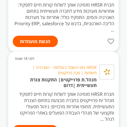
חברת HRSR מזמינה אותך לשלוח קורות חיים לתפקיד:
אחראי/ת מערכות מידע לחברה תעשייתית בתחום
האנרגיה והמים. התפקיד כולל: אחריות על מערכות
הליבה הארגוניות, בדגש על Priority ERP, salesforce
...
הגשת מועמדות
לפני 18 שעות
HRSR גיוס והשמה בעולמות - האנרגיה |
תשתיות | מגה פרויקטים
מנהל.ת פרוייקטים| התקנות צנרת
תעשייתית |דרום
חברת HRSR מזמינה אותך לשלוח קורות חיים לתפקיד
מנהל /ת פרוייקטים בחברה מבצעת בתחום הצנרת
התעשייתית. תחומי אחריות מרכזיים: ניהול תפעולי
ומקצועי של מנהלי העבודה הפועלים באתרי הפרויקט
לנהל ...