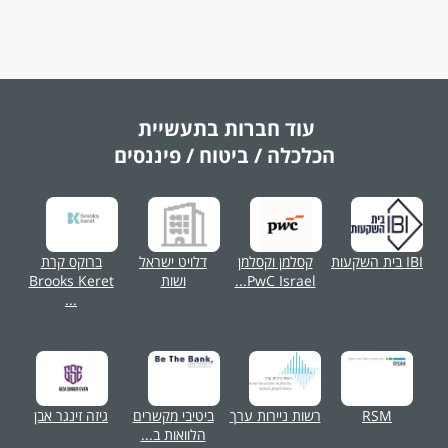
עוד חברות בתעשיית
הכלכלה / ביטוח / פיננסים
IBI בית השקעות
קסלמן וקסלמן
דלויט ישראל
ברוקס קרת
PwC Israel...
ושות
Brooks Keret
...
RSM
רשות ניירות ערך
ביטיבי מקשרים
גיזה זינגר אבן
הלוואות ב...