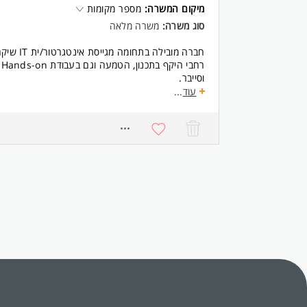
מיקום המשרה:
מספר מקומות
סוג משרה:
משרה מלאה
חברה מובילה
ר
וסייבר.
התפקיד כולל:
עוד
...
Center
5260
FW
הקמה ותחזוקה של סביבות VMware ופתרונות אחסון (NetApp)
דרישות:
וירטואליזציה, אחסון ועוד)
ידע מעשי בתחום התקשורת (מתגים, נתבים, FW).
ידע במערכות וכלי הגנת סייבר (כגון: FW, EDR, DLP, AV, WAF, NAC) - יתרון.
יכולות כתיבת קוד ותהליכי אוטומציה (PowerShell / Python ) יתרון.
לנשים ולגברים כאחד.