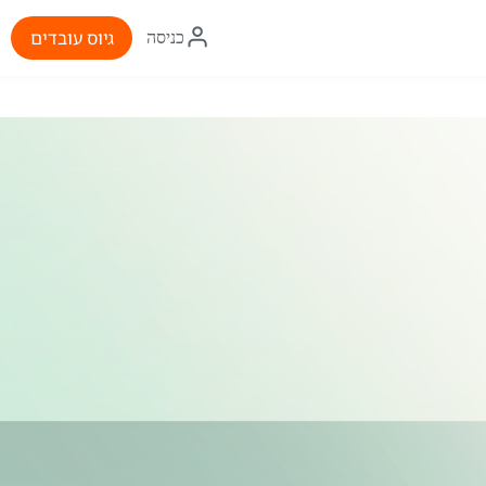
איקון
גיוס עובדים
כניסה
התחברות