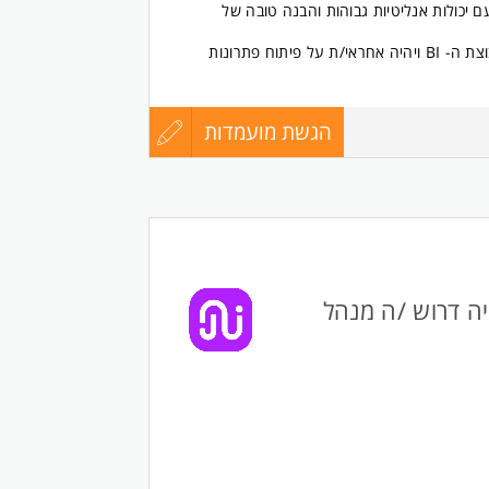
פתח/ת BI מנוסה עם יכולות אנליטיות גבוהות והבנה טובה של
המועמד/ת המתאים/ה ישתלב בקבוצת ה- BI ויהיה אחראי/ת על פיתוח פתרונות
מות תוכן מגוונים ובטכנולוגיות מתקדמות.
הגשת מועמדות
עדכון
8725504
יטיים
קורות
ת BI וניתוח מידע
החיים
, תעשייה וניהול, מדעי המחשב או תחום רלוונטי
לפני
Eme בנתניה דרוש /ה מנהל
שליחה
אות בנתונים