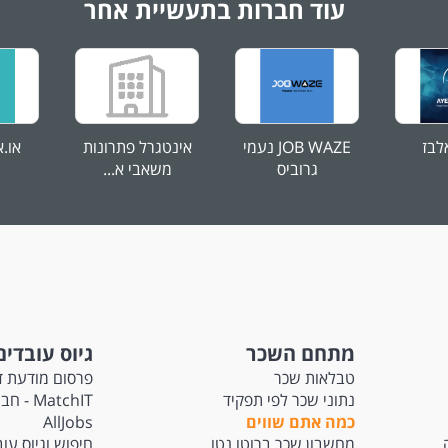
עוד חברות בתעשיית אחר
לבז
JOB WAZE נעמי
אינטגרל פתרונות
או.א
גרוביס
משאבי א...
מתחם השכר
גיוס עובדים
טבלאות שכר
פרסום מודעת ד
נתוני שכר לפי תפקיד
atchIT
כמה אתם שווים
AllJobs
מחשבון שכר ברוטו נטו
חיפוש וגיוס עו