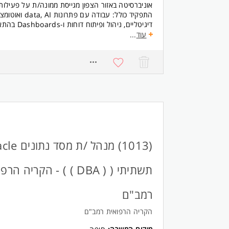
אוניברסיטה באזור הצפון מגייסת ממונה/ת על פעילות data ו-I
התפקיד כולל: עבודה
דיגיטליים, נ
עוד
...
מול ממשקים מרובים והובלת הטמעה של פתרונות חדשנ
העבודה ועוד.
8798
דרישות:
- שנה ניסיון באפיון והטמעת מערכות, ניהול פרויקטים או פתרו
- היכרות עם תהליכי משאבי אנוש
- ניסיון בכתיבת מסמכי אפיון ובעבודה עם כלי BI כגון SAP BW, SAP SAC, SAP
BDC או Power BI
- ניסיון בפיתוח פתרונות AI Low Code, Vibe Coding, בניית מודלי AI וכתיבת
Prompts
- תואר ראשון בניהול מערכות מידע, הנדסת תעשייה ו
(1013) מנהל /ת מ
רלוונטי המשרה מיועדת לנשים ולגברים כאחד.
תשתיתי ( ( DBA ) ) - הקריה ה
רמב"ם
הקריה הרפואית רמב"ם