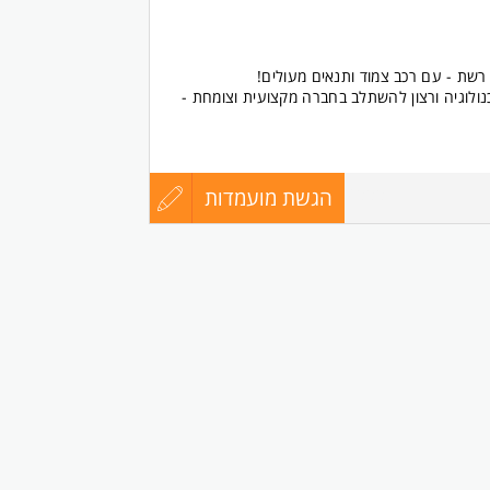
נולוגיה ורצון להשתלב בחברה מקצועית וצומחת -
הגשת מועמדות
עדכון
8666479
בארגון
קורות
רת איי בי אינטראקטיב סולושנס בעמ לשמור את
ים ולהציע לי משרות נוספות, בהתאם למדיניות
החיים
לפני
 רשת - חובה
שליחה
ה
רה מיועדת לנשים ולגברים כאחד.