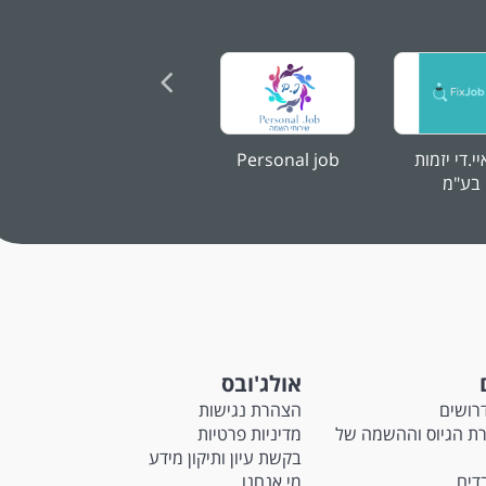
יי.די יזמות
Personal job
גיוס והשמה- בואו
ע
בע"מ
לעבוד ...
אולג'ובס
רושים
הצהרת נגישות
M - חברת הגיוס וההשמה של
מדיניות פרטיות
בקשת עיון ותיקון מידע
בדים
מי אנחנו