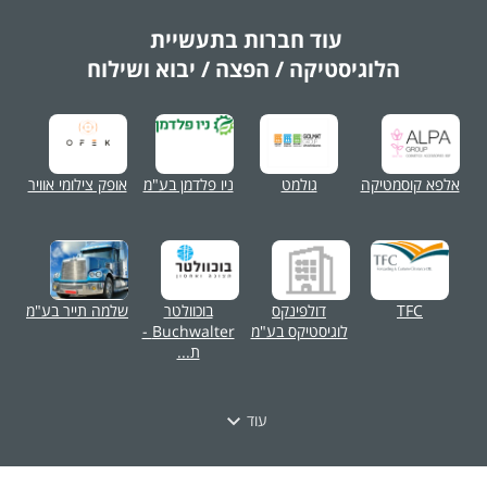
עוד חברות בתעשיית
הלוגיסטיקה / הפצה / יבוא ושילוח
אלפא קוסמטיקה
גולמט
ניו פלדמן בע"מ
אופק צילומי אוויר
TFC
דולפינקס
בוכוולטר
שלמה תייר בע"מ
לוגיסטיקס בע"מ
Buchwalter -
ת...
עוד