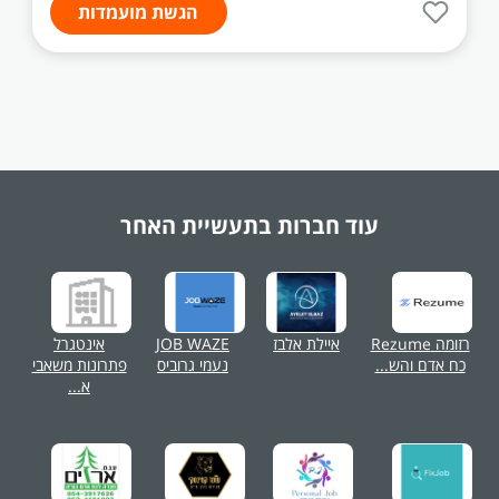
הגשת מועמדות
עוד חברות בתעשיית
האחר
רזומה Rezume
איילת אלבז
JOB WAZE
אינטגרל
כח אדם והש...
נעמי גרוביס
פתרונות משאבי
א...