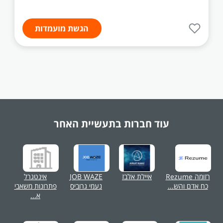
הגשת מועמדות
עוד חברות בתעשיית
האחר
רזומה Rezume
איילת אלבז
JOB WAZE
אינטגרל
כח אדם והש...
נעמי גרוביס
פתרונות משאבי
א...