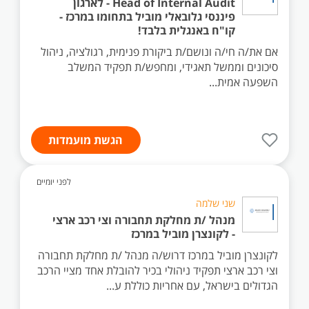
Head of Internal Audit - לארגון
פיננסי גלובאלי מוביל בתחומו במרכז -
קו"ח באנגלית בלבד!
אם את/ה חי/ה ונושם/ת ביקורת פנימית, רגולציה, ניהול
סיכונים וממשל תאגידי, ומחפש/ת תפקיד המשלב
השפעה אמית...
הגשת מועמדות
לפני יומיים
שני שלמה
מנהל /ת מחלקת תחבורה וצי רכב ארצי
- לקונצרן מוביל במרכז
לקונצרן מוביל במרכז דרוש/ה מנהל /ת מחלקת תחבורה
וצי רכב ארצי תפקיד ניהולי בכיר להובלת אחד מציי הרכב
הגדולים בישראל, עם אחריות כוללת ע...