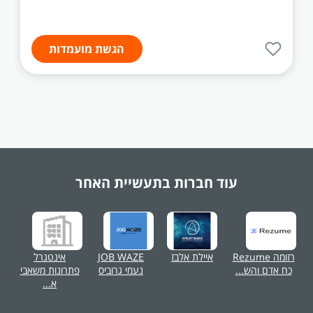
הגשת מועמדות
עוד חברות בתעשיית
האחר
רזומה Rezume
איילת אלבז
JOB WAZE
אינטגרל
כח אדם והש...
נעמי גרוביס
פתרונות משאבי
א...