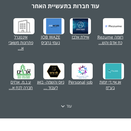
עוד חברות בתעשיית
האחר
רזומה Rezume
איילת אלבז
JOB WAZE
אינטגרל
כח אדם והש...
נעמי גרוביס
פתרונות משאבי
א...
או.איי.די יזמות
Personal job
גיוס והשמה- בואו
ע.נ.מ. ארזים
בע"מ
לעבוד ...
חברה לכח א...
עוד