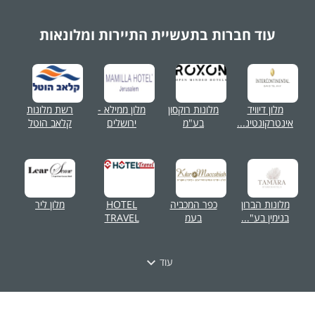
עוד חברות בתעשיית
התיירות ומלונאות
מלון דיוויד
מלונות רוקסון
מלון ממילא -
רשת מלונות
אינטרקונטינ...
בע"מ
ירושלים
קלאב הוטל
מלונות הברון
כפר המכביה
HOTEL
מלון ליר
בנימין בע"...
בעמ
TRAVEL
עוד